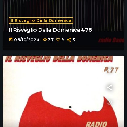
Il Risveglio Della Domenica
Il Risveglio Della Domenica #78
today
06/10/2024
37
9
3
play_arrow