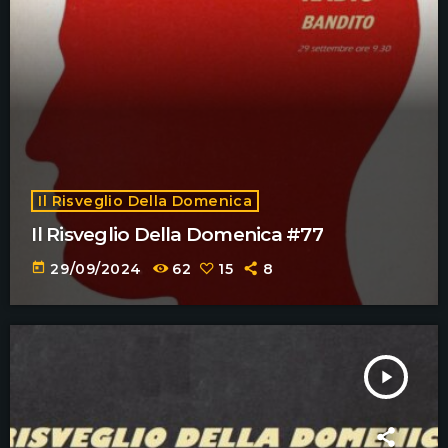
Il Risveglio Della Domenica
Il Risveglio Della Domenica #77
today
29/09/2024
62
15
8
play_arrow