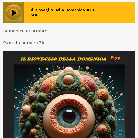
play_arrow
Il Risveglio Della Domenica #79
Muuu
Domenica 13 ottobre
Puntata numero 79