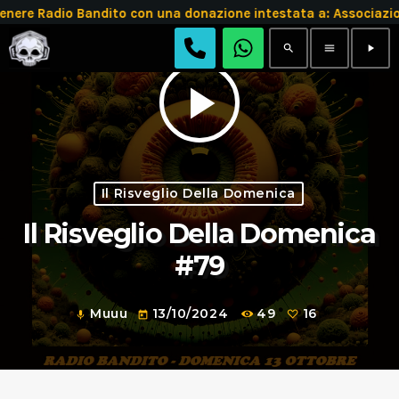
e Radio Bandito con una donazione intestata a: Associazion
search
menu
play_arrow
play_arrow
Il Risveglio Della Domenica
Il Risveglio Della Domenica
#79
Muuu
13/10/2024
49
16
mic
today