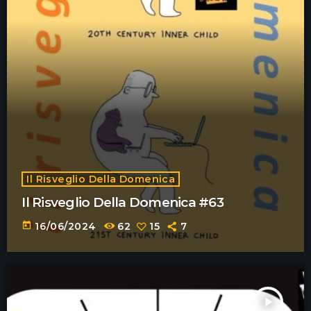
Il Risveglio Della Domenica
Il Risveglio Della Domenica #63
today
16/06/2024
62
15
7
play_arrow