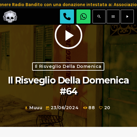
e Radio Bandito con una donazione intestata a: Associazion
search
menu
play_arrow
play_arrow
Il Risveglio Della Domenica
Il Risveglio Della Domenica
#64
Muuu
23/06/2024
88
20
mic
today