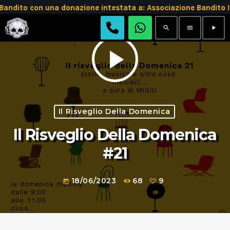
 Bandito con una donazione intestata a: Associazione Bandi
search
menu
play_arrow
play_arrow
Il Risveglio Della Domenica
Il Risveglio Della Domenica
#21
18/06/2023
68
9
today