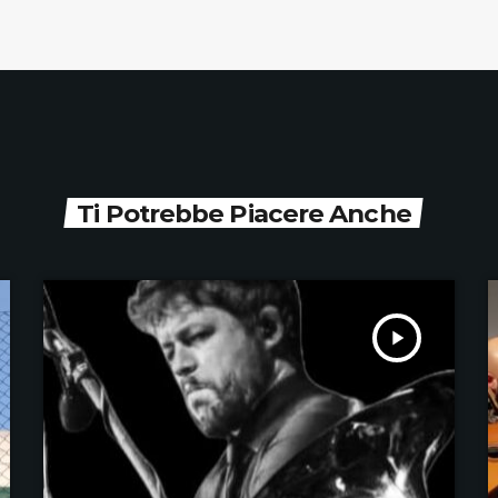
Ti Potrebbe Piacere Anche
play_arrow