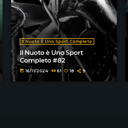
Il Nuoto È Uno Sport Completo
Il Nuoto è Uno Sport
Completo #82
16/11/2024
61
18
9
today