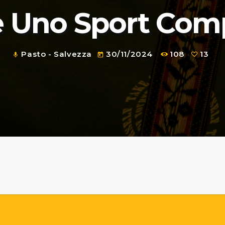
 è Uno Sport Com
Pasto - Salvezza
30/11/2024
108
13
mic
today