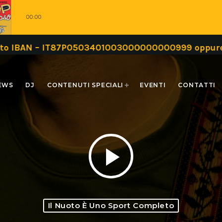
00:00
N – IT87P0503401003000000000999 oppure tramite
EWS
DJ
CONTENUTI SPECIALI
EVENTI
CONTATTI
play_arrow
Il Nuoto È Uno Sport Completo