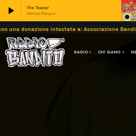
play_arrow
The Teaser
Herman Marquis
donazione intestata a: Associazione Bandito IBA
play_arrow
Live
RADIO
CHI SIAMO
N