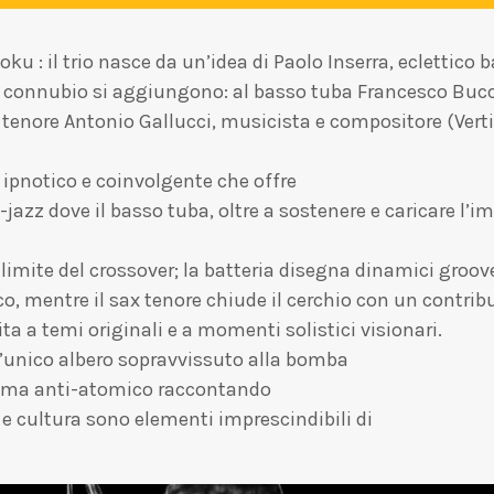
ku : il trio nasce da un’idea di Paolo Inserra, eclettico 
l connubio si aggiungono: al basso tuba Francesco Buc
 tenore Antonio Gallucci, musicista e compositore (Vertic
 ipnotico e coinvolgente che offre
azz dove il basso tuba, oltre a sostenere e caricare l’im
 limite del crossover; la batteria disegna dinamici groo
o, mentre il sax tenore chiude il cerchio con un contri
ta a temi originali e a momenti solistici visionari.
’unico albero sopravvissuto alla bomba
 tema anti-atomico raccontando
 cultura sono elementi imprescindibili di