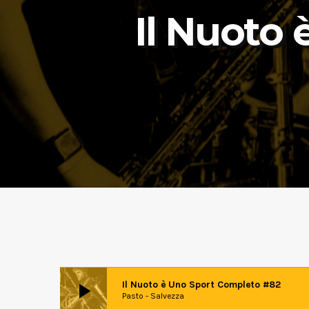
Il Nuoto
play_arrow
Il Nuoto è Uno Sport Completo #82
Pasto - Salvezza