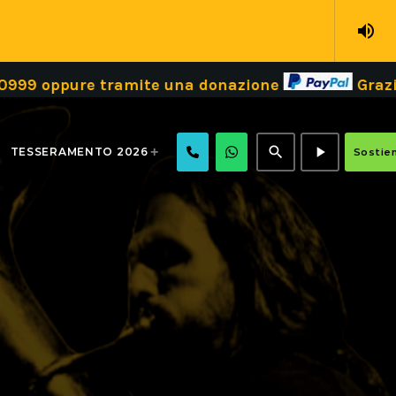
volume_up
 tramite una donazione
Grazie!
Dona il
search
play_arrow
TESSERAMENTO 2026
Sostien