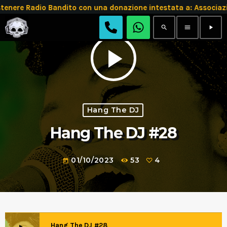
tenere Radio Bandito con una donazione intestata a: Assoc
search
menu
play_arrow
play_arrow
Hang The DJ
Hang The DJ #28
01/10/2023
53
4
today
Hang The DJ #28