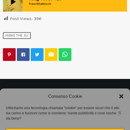
play_arrow
fraontheblock
Post Views:
396
HANG THE DJ
email
©2025
Associazione Bandito • CF 97882400019 •
Consenso Cookie
Privacy Policy
•
Cookie Policy (UE)
• Protocollo
Utilizziamo una tecnologia chiamata "cookie" per essere sicuri che il sito
sia carino e funzioni come si conviene: niente pubblicità o cose losche. Ti
SIAE 7425
sta bene?