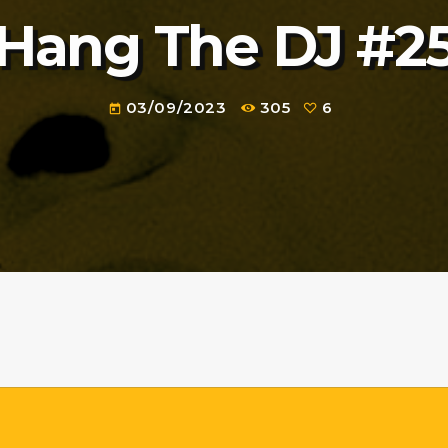
Hang The DJ #2
03/09/2023
305
6
today