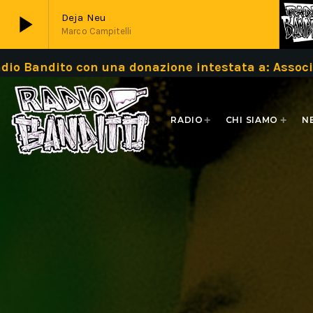
play_arrow
Deja Neu
Marco Campitelli
to con una donazione intestata a: Associazione 
play_arrow
Live
RADIO
CHI SIAMO
N