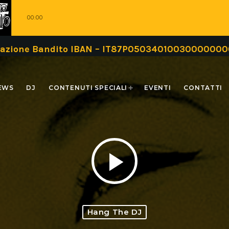
00:00
Bandito IBAN – IT87P0503401003000000000999 opp
EWS
DJ
CONTENUTI SPECIALI
EVENTI
CONTATTI
play_arrow
Hang The DJ