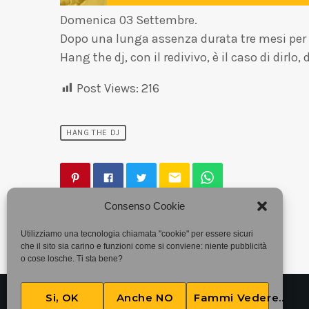
Domenica 03 Settembre.
Dopo una lunga assenza durata tre mesi per 
Hang the dj, con il redivivo, è il caso di dirlo
Post Views:
216
HANG THE DJ
email
Consenso Cookie
Utilizziamo una tecnologia chiamata "cookie" per essere sicuri
che il sito sia carino e funzioni come si conviene: niente pubblicità
o cose losche. Ti sta bene?
Si, OK
Anche NO
Fammi Vedere..