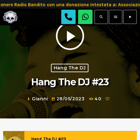
tenere Radio Bandito con una donazione intestata a: Associ
search
menu
play_arrow
play_arrow
Hang The DJ
Hang The DJ #23
Gianni
28/05/2023
40
mic
today
Hang The DJ #23