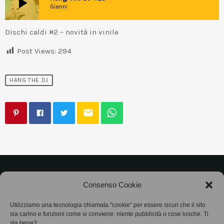
play_arrow
Gianni
Dischi caldi #2 – novità in vinile
Post Views:
294
HANG THE DJ
email
©2025
Associazione Bandito • CF 97882400019 •
Consenso Cookie
Privacy Policy
•
Cookie Policy (UE)
• Protocollo
Utilizziamo una tecnologia chiamata "cookie" per essere sicuri che il sito
sia carino e funzioni come si conviene: niente pubblicità o cose losche. Ti
SIAE 7425
sta bene?