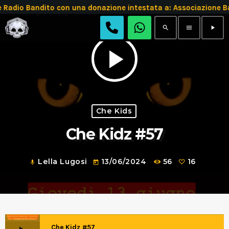
adio Bandito con una donazione intestata a: Associazione 
search
menu
play_arrow
play_arrow
Che Kids
Che Kidz #57
Lella Lugosi
13/06/2024
56
16
mic
today
Che Kidz #57