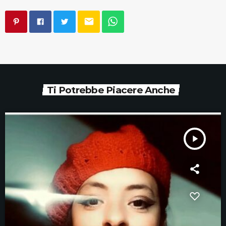
email
Ti Potrebbe Piacere Anche
play_arrow