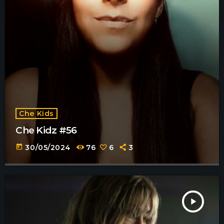
Che Kids
Che Kidz #56
today
30/05/2024
76
6
3
play_arrow