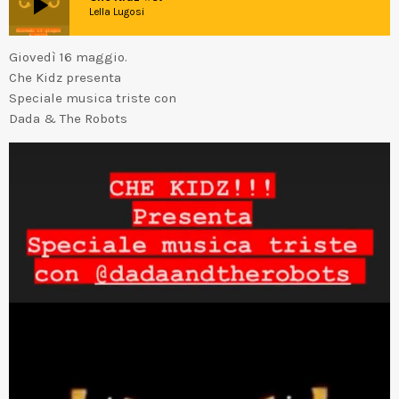
play_arrow
Lella Lugosi
Giovedì 16 maggio.
Che Kidz presenta
Speciale musica triste con
Dada & The Robots