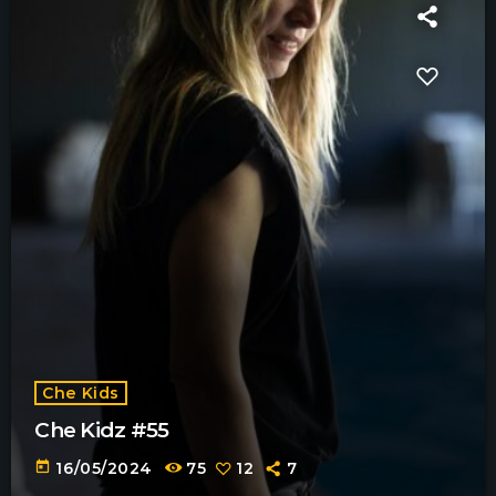
Che Kids
Che Kidz #55
today
16/05/2024
75
12
7