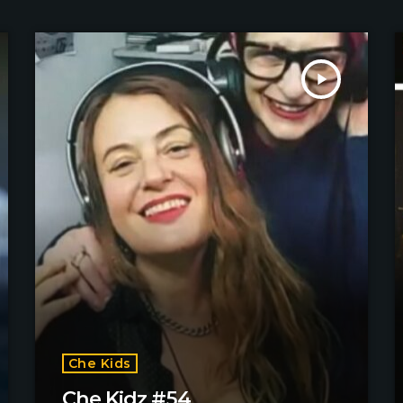
play_arrow
Che Kids
Che Kidz #54