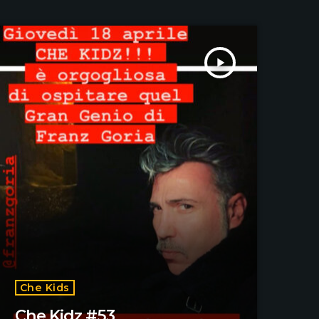
play_arrow
Che Kids
Che Kidz #53