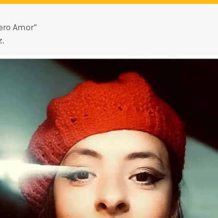
mero Amor”
z.