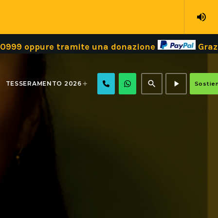
volume_up
e tramite una donazione
Grazie!
Dona il
search
play_arrow
TESSERAMENTO 2026
Sostien