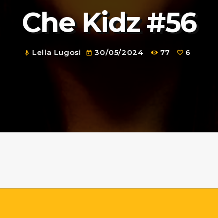
Che Kidz #56
Lella Lugosi
30/05/2024
77
6
mic
today