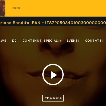
00:00
ndito IBAN – IT87P0503401003000000000999 oppur
EWS
DJ
CONTENUTI SPECIALI
EVENTI
CONTATTI
play_arrow
Che Kids