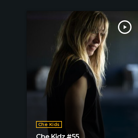
play_arrow
Che Kids
Che Kidz #55