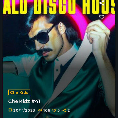
Che Kids
Che Kidz #41
today
30/11/2023
106
5
2