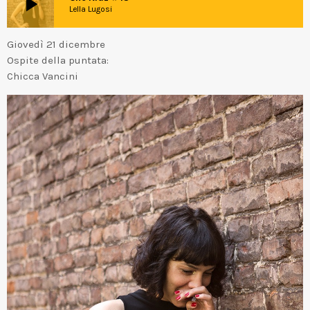
play_arrow
Lella Lugosi
Giovedì 21 dicembre
Ospite della puntata:
Chicca Vancini