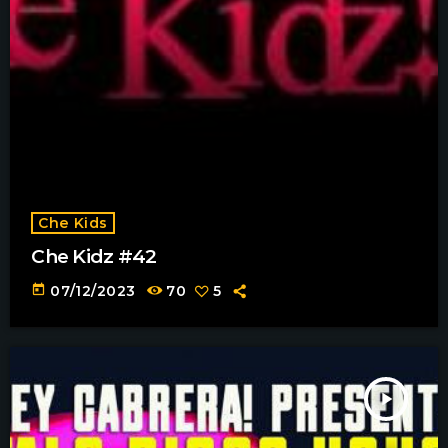
Che Kids
Che Kidz #42
today
07/12/2023
70
5
play_arrow