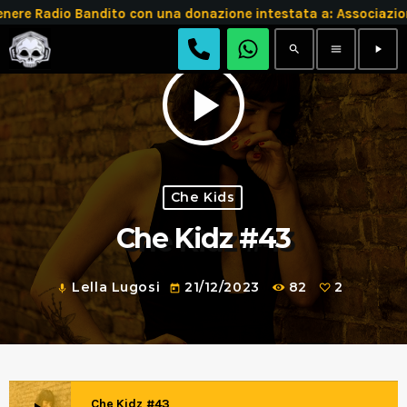
 Radio Bandito con una donazione intestata a: Associazion
search
menu
play_arrow
play_arrow
Che Kids
Che Kidz #43
Lella Lugosi
21/12/2023
82
2
mic
today
Che Kidz #43