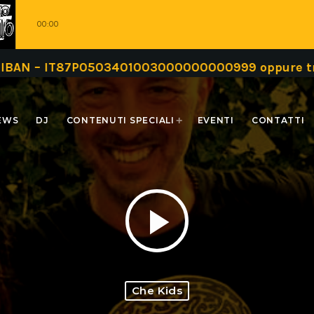
00:00
T87P0503401003000000000999 oppure tramite una 
EWS
DJ
CONTENUTI SPECIALI
EVENTI
CONTATTI
play_arrow
Che Kids