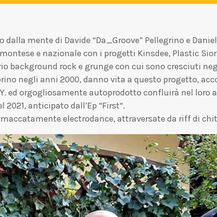
o dalla mente di Davide “Da_Groove” Pellegrino e Daniele
ontese e nazionale con i progetti Kinsdee, Plastic Sio
oprio background rock e grunge con cui sono cresciuti neg
orino negli anni 2000, danno vita a questo progetto, ac
.Y. ed orgogliosamente autoprodotto confluirà nel loro 
2021, anticipato dall’Ep “First“.​
smaccatamente electrodance, attraversate da riff di chita