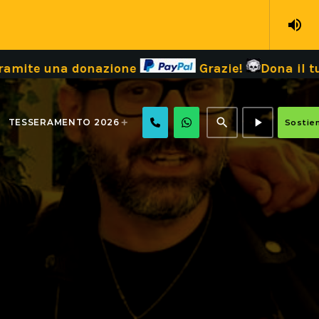
volume_up
donazione
Grazie!
Dona il tuo 5 x 1000 
search
play_arrow
TESSERAMENTO 2026
Sostien