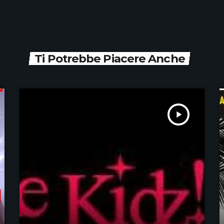
Ti Potrebbe Piacere Anche
play_arrow