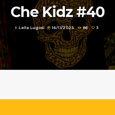
Che Kidz #40
Lella Lugosi
16/11/2023
86
3
mic
today