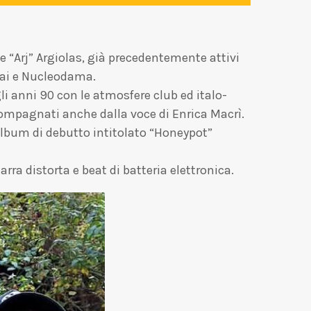
 “Arj” Argiolas, già precedentemente attivi
rai e Nucleodama.
li anni 90 con le atmosfere club ed italo-
compagnati anche dalla voce di Enrica Macrì.
album di debutto intitolato “Honeypot”
rra distorta e beat di batteria elettronica.