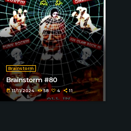
Brainstorm
Brainstorm #80
11/11/2024
58
4
11
today