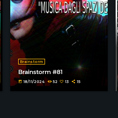
Brainstorm
Brainstorm #81
18/11/2024
52
13
15
today