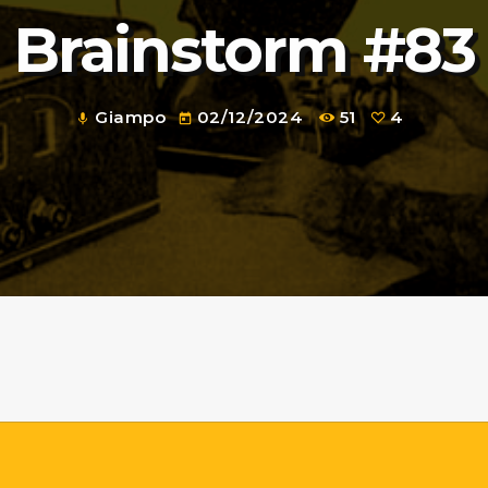
Brainstorm #83
Giampo
02/12/2024
51
4
mic
today