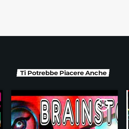
Ti Potrebbe Piacere Anche
play_arrow