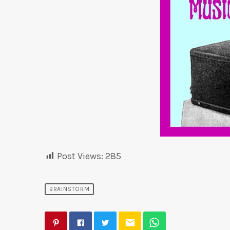
Post Views:
285
BRAINSTORM
email