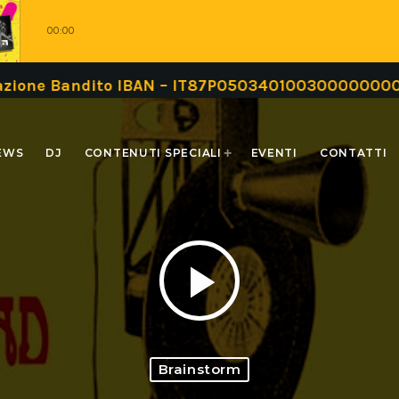
00:00
ito IBAN – IT87P0503401003000000000999 oppure t
EWS
DJ
CONTENUTI SPECIALI
EVENTI
CONTATTI
play_arrow
Brainstorm