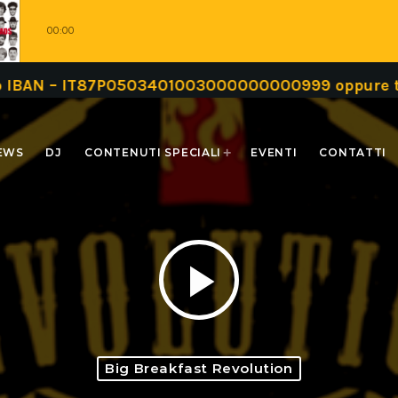
00:00
IBAN – IT87P0503401003000000000999 oppure tram
EWS
DJ
CONTENUTI SPECIALI
EVENTI
CONTATTI
play_arrow
Big Breakfast Revolution