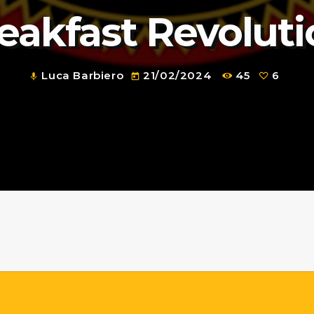
eakfast Revolut
Luca Barbiero
21/02/2024
45
6
mic
today