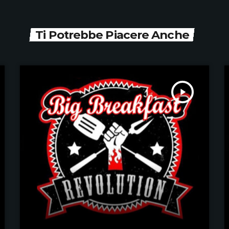
Ti Potrebbe Piacere Anche
play_arrow