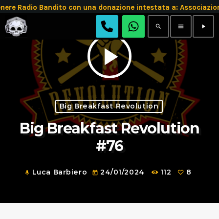
e Radio Bandito con una donazione intestata a: Associazio
search
menu
play_arrow
play_arrow
Big Breakfast Revolution
Big Breakfast Revolution
#76
Luca Barbiero
24/01/2024
112
8
mic
today