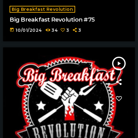
Big Breakfast Revolution
Big Breakfast Revolution #75
today
10/01/2024
34
3
3
play_arrow