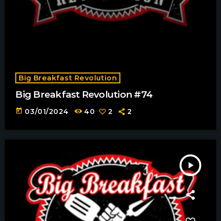
Big Breakfast Revolution
Big Breakfast Revolution #74
today
03/01/2024
40
2
2
play_arrow