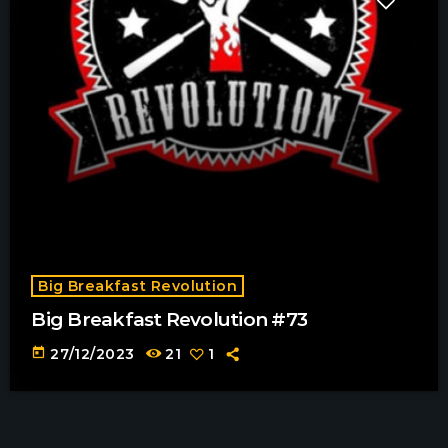
Big Breakfast Revolution
Big Breakfast Revolution #73
today
27/12/2023
21
1