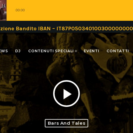
00:00
Bandito IBAN – IT87P0503401003000000000999 oppu
EWS
DJ
CONTENUTI SPECIALI
EVENTI
CONTATTI
play_arrow
Bars And Tales