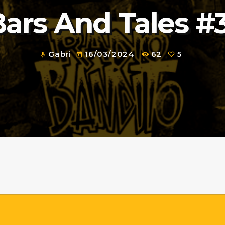
ars And Tales #
Gabri
16/03/2024
62
5
mic
today