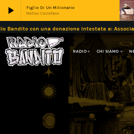
play_arrow
Figlio Di Un Milionario
Matteo Castellano
o con una donazione intestata a: Associazione 
play_arrow
Live
RADIO
CHI SIAMO
N