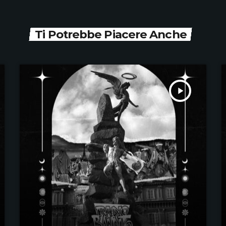
Ti Potrebbe Piacere Anche
play_arrow