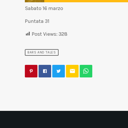
Sabato 16 marzo
Puntata 31
Post Views:
328
BARS AND TALES
email