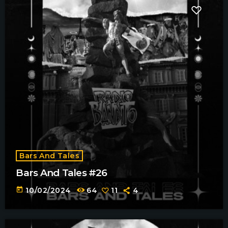
Bars And Tales
Bars And Tales #26
today
10/02/2024
64
11
4