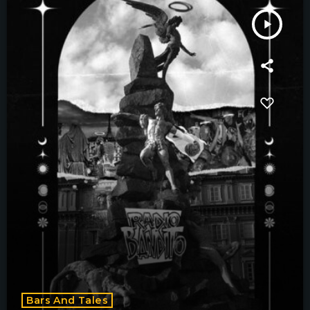
play_arrow
Bars And Tales