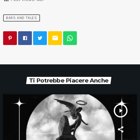
BARS AND TALES
email
Ti Potrebbe Piacere Anche
play_arrow