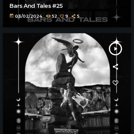
Bars And Tales #25
today
03/02/2024
52
9
5
play_arrow