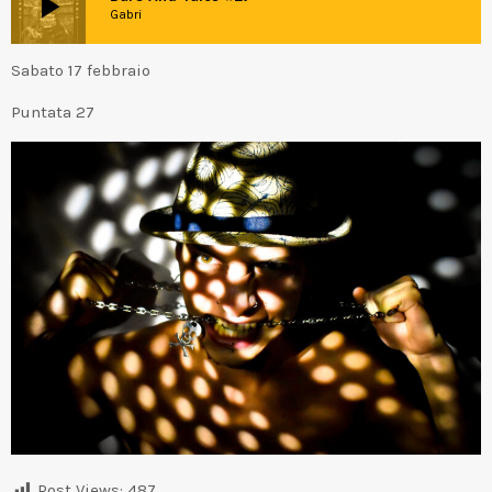
play_arrow
Gabri
Sabato 17 febbraio
Puntata 27
Post Views:
487