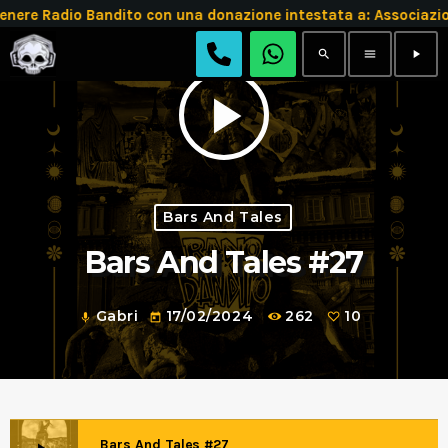
re Radio Bandito con una donazione intestata a: Associazio
search
menu
play_arrow
play_arrow
Bars And Tales
Bars And Tales #27
Gabri
17/02/2024
262
10
mic
today
Bars And Tales #27