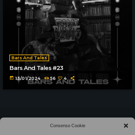
Bars And Tales
Bars And Tales #23
today
13/01/2024
56
4
©2025
Associazione Bandito • CF 97882400019 •
Consenso Cookie