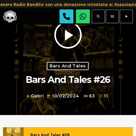
re Radio Bandito con una donazione intestata a: Associazi
search
menu
play_arrow
play_arrow
Bars And Tales
Bars And Tales #26
Gabri
10/02/2024
63
11
mic
today
Bars And Tales #26