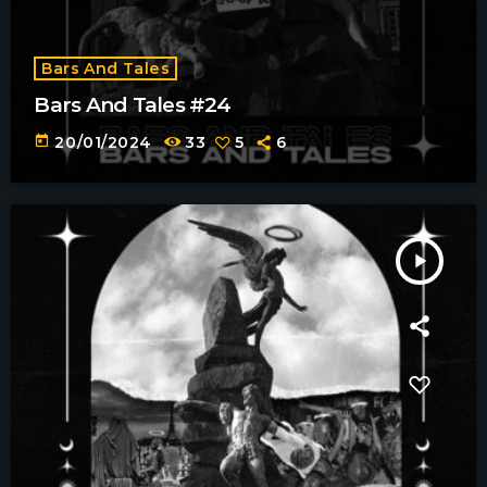
Bars And Tales
Bars And Tales #24
today
20/01/2024
33
5
6
play_arrow