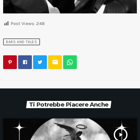
Post Views:
248
BARS AND TALES
email
Ti Potrebbe Piacere Anche
play_arrow