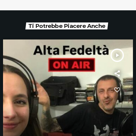
Ti Potrebbe Piacere Anche
play_arrow