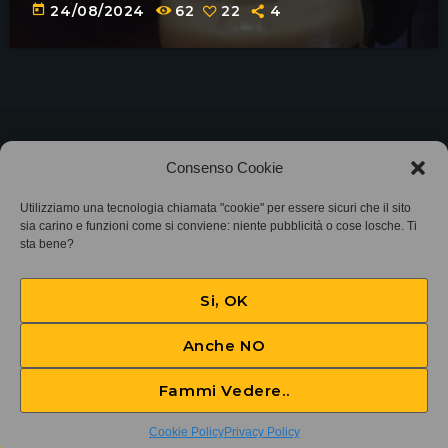
today
24/08/2024
62
22
4
©2025
Associazione Bandito • CF 97882400019 •
Consenso Cookie
Privacy Policy
•
Cookie Policy (UE)
• Protocollo
Utilizziamo una tecnologia chiamata "cookie" per essere sicuri che il sito
sia carino e funzioni come si conviene: niente pubblicità o cose losche. Ti
SIAE 7425
sta bene?
Si, OK
Anche NO
Fammi Vedere..
Dreaming
play_arrow
keyboard_arrow_right
Cookie Policy
Privacy Policy
Cream