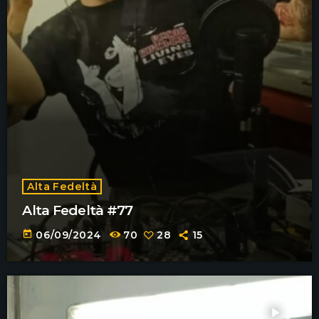
Alta Fedeltà
Alta Fedeltà #77
today
06/09/2024
70
28
15
play_arrow