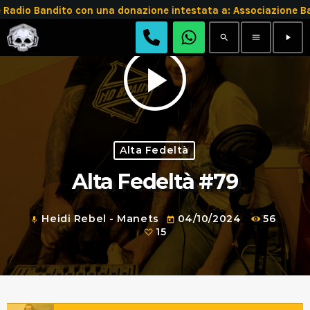
adio Bandito con una donazione intestata a: Associazione 
search
menu
play_arrow
play_arrow
Alta Fedeltà
Alta Fedeltà #79
Heidi Rebel - Manets
04/10/2024
56
mic
today
15