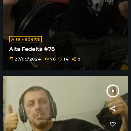
Alta Fedeltà
Alta Fedeltà #78
today
27/09/2024
76
14
8
play_arrow