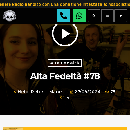
e Radio Bandito con una donazione intestata a: Associazio
search
menu
play_arrow
play_arrow
Alta Fedeltà
Alta Fedeltà #78
Heidi Rebel - Manets
27/09/2024
75
mic
today
14