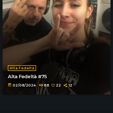
Alta Fedeltà
Alta Fedeltà #75
today
02/08/2024
88
22
12