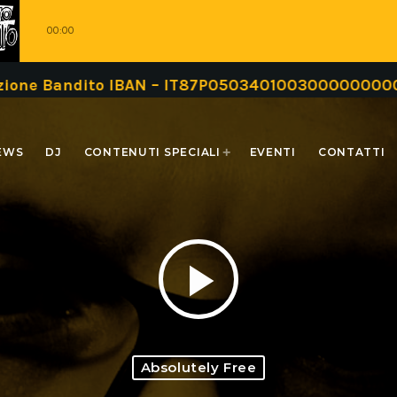
00:00
andito IBAN – IT87P0503401003000000000999 oppu
EWS
DJ
CONTENUTI SPECIALI
EVENTI
CONTATTI
play_arrow
Absolutely Free