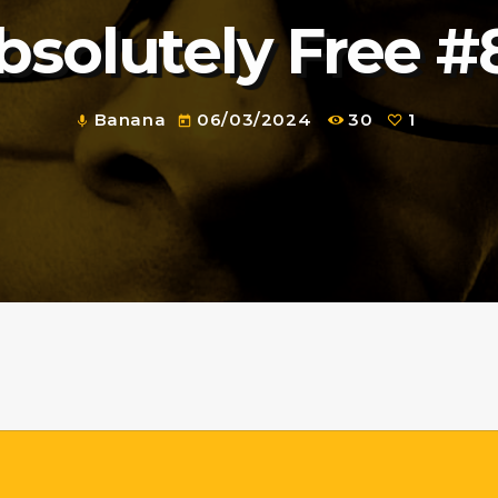
bsolutely Free #
Banana
06/03/2024
30
1
mic
today