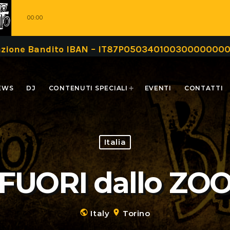
00:00
Bandito IBAN – IT87P0503401003000000000999 oppu
EWS
DJ
CONTENUTI SPECIALI
EVENTI
CONTATTI
Italia
FUORI dallo ZO
public
location_on
Italy
Torino