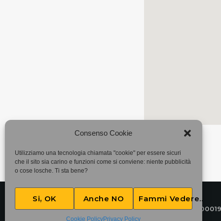
Consenso Cookie
Utilizziamo una tecnologia chiamata "cookie" per essere sicuri
che il sito sia carino e funzioni come si conviene: niente pubblicità
o cose losche. Ti sta bene?
Si, OK
Anche NO
Fammi Vedere..
©2025
Associazione Bandito • CF 97882400019
Cookie Policy
Privacy Policy