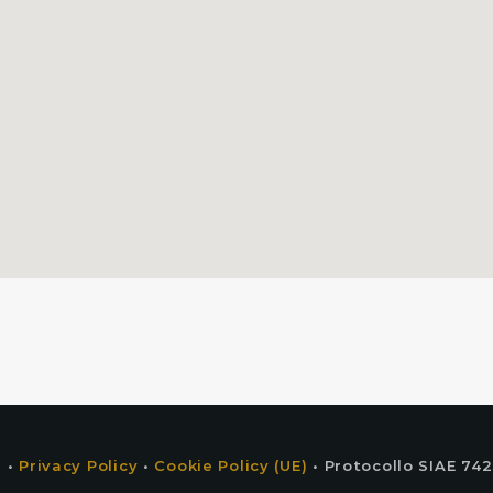
 •
Privacy Policy
•
Cookie Policy (UE)
• Protocollo SIAE 742