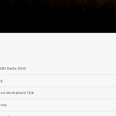
ORI Dallo ZOO
ly
rco Michelotti 11/a
rino