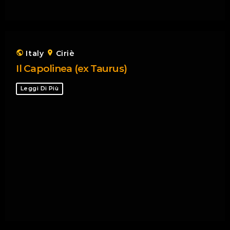
public
Italy
location_on
Ciriè
Il Capolinea (ex Taurus)
Leggi Di Più