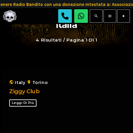
enere Radio Bandito con una donazione intestata a: Associ
search
menu
play_arrow
Italia
4 Risultati / Pagina 1 Di 1
public
Italy
location_on
Torino
Ziggy Club
Leggi Di Più