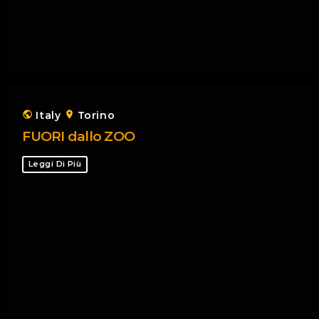
public
Italy
location_on
Torino
FUORI dallo ZOO
Leggi Di Più