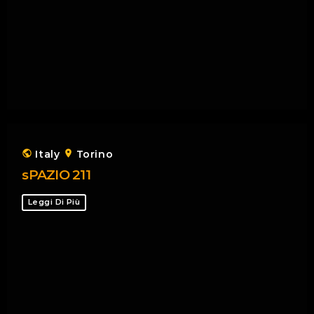
public
Italy
location_on
Torino
sPAZIO 211
Leggi Di Più