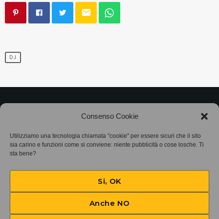
email
DJ
©2025
Associazione Bandito • CF 97882400019 •
Consenso Cookie
Privacy Policy
•
Cookie Policy (UE)
• Protocollo
Utilizziamo una tecnologia chiamata "cookie" per essere sicuri che il sito
sia carino e funzioni come si conviene: niente pubblicità o cose losche. Ti
sta bene?
SIAE 7425
Si, OK
Anche NO