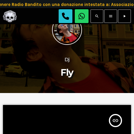
re Radio Bandito con una donazione intestata a: Associazi
search
menu
play_arrow
Dj
Fly
insert_link