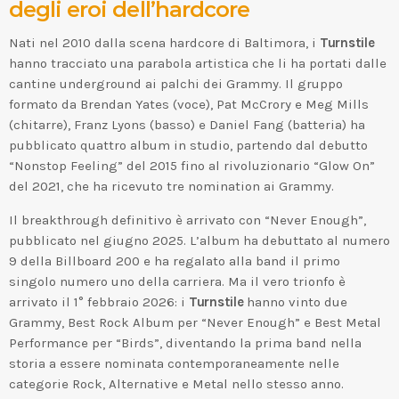
degli eroi dell’hardcore
Nati nel 2010 dalla scena hardcore di Baltimora, i
Turnstile
hanno tracciato una parabola artistica che li ha portati dalle
cantine underground ai palchi dei Grammy. Il gruppo
formato da Brendan Yates (voce), Pat McCrory e Meg Mills
(chitarre), Franz Lyons (basso) e Daniel Fang (batteria) ha
pubblicato quattro album in studio, partendo dal debutto
“Nonstop Feeling” del 2015 fino al rivoluzionario “Glow On”
del 2021, che ha ricevuto tre nomination ai Grammy.
Il breakthrough definitivo è arrivato con “Never Enough”,
pubblicato nel giugno 2025. L’album ha debuttato al numero
9 della Billboard 200 e ha regalato alla band il primo
singolo numero uno della carriera. Ma il vero trionfo è
arrivato il 1° febbraio 2026: i
Turnstile
hanno vinto due
Grammy, Best Rock Album per “Never Enough” e Best Metal
Performance per “Birds”, diventando la prima band nella
storia a essere nominata contemporaneamente nelle
categorie Rock, Alternative e Metal nello stesso anno.