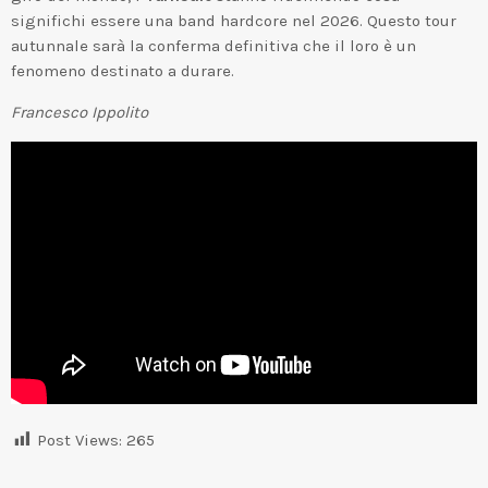
significhi essere una band hardcore nel 2026. Questo tour
autunnale sarà la conferma definitiva che il loro è un
fenomeno destinato a durare.
Francesco Ippolito
Post Views:
265