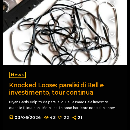
insert_link
News
Knocked Loose: paralisi di Bell e
investimento, tour continua
Bryan Garris colpito da paralisi di Bell e Isaac Hale investito
durante il tour con i Metallica. La band hardcore non salta show.
today
03/06/2026
43
22
21