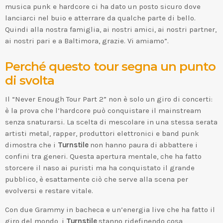
musica punk e hardcore ci ha dato un posto sicuro dove
lanciarci nel buio e atterrare da qualche parte di bello.
Quindi alla nostra famiglia, ai nostri amici, ai nostri partner,
ai nostri pari e a Baltimora, grazie. Vi amiamo”.
Perché questo tour segna un punto
di svolta
Il “Never Enough Tour Part 2” non è solo un giro di concerti:
è la prova che l’hardcore può conquistare il mainstream
senza snaturarsi. La scelta di mescolare in una stessa serata
artisti metal, rapper, produttori elettronici e band punk
dimostra che i
Turnstile
non hanno paura di abbattere i
confini tra generi. Questa apertura mentale, che ha fatto
storcere il naso ai puristi ma ha conquistato il grande
pubblico, è esattamente ciò che serve alla scena per
evolversi e restare vitale.
Con due Grammy in bacheca e un’energia live che ha fatto il
giro del mondo, i
Turnstile
stanno ridefinendo cosa