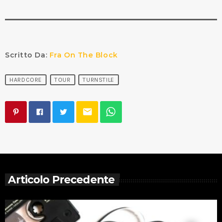
Scritto Da:
Fra On The Block
HARDCORE
TOUR
TURNSTILE
email
Articolo Precedente