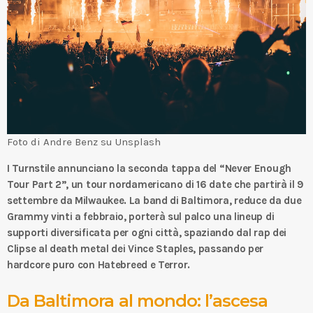
Foto di Andre Benz su Unsplash
I
Turnstile
annunciano la seconda tappa del “Never Enough
Tour Part 2”, un tour nordamericano di 16 date che partirà il 9
settembre da Milwaukee. La band di Baltimora, reduce da due
Grammy vinti a febbraio, porterà sul palco una lineup di
supporti diversificata per ogni città, spaziando dal rap dei
Clipse
al death metal dei
Vince Staples
, passando per
hardcore puro con
Hatebreed
e
Terror
.
Da Baltimora al mondo: l’ascesa