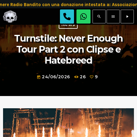
e Radio Bandito con una donazione intestata a: Associazio
search
menu
play_arrow
News
Turnstile: Never Enough
Tour Part 2 con Clipse e
Hatebreed
24/06/2026
26
9
today