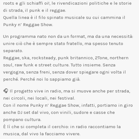
roots e gli schiaffi oi!, le rivendicazioni politiche e le storie
di strada, il punk e il reggae.
Quella linea è il filo spinato musicale su cui cammina il
Punky n’ Reggae Show.
Un programma nato non da un format, ma da una necessità:
unire ciò che è sempre stato fratello, ma spesso tenuto
separato.
Reggae, ska, rocksteady, punk britannico, 2Tone, northern
soul, raw funk e street culture. Tutto insieme. Senza
vergogna, senza freni, senza dover spiegare ogni volta il
perché. Perché noi lo sappiamo già.
🎧 Il progetto vive in radio, ma si muove anche per strada,
nei circoli, nei locali, nei festival.
Con il nome Punky n’ Reggae Show, infatti, portiamo in giro
anche DJ set dal vivo, con vinili, sudore e casse che
pompano cultura.
È lì che si completa il cerchio: in radio raccontiamo la
musica, dal vivo la facciamo vivere.