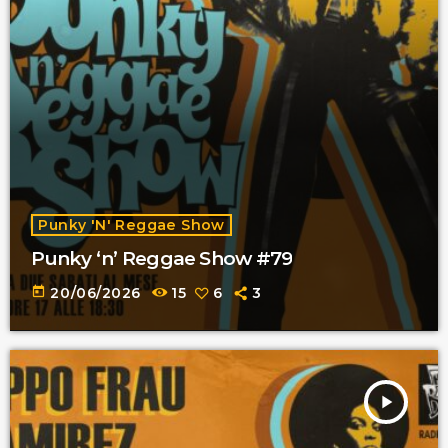
Punky 'n' Reggae Show
Punky ‘n’ Reggae Show #79
today
20/06/2026
15
6
3
play_arrow