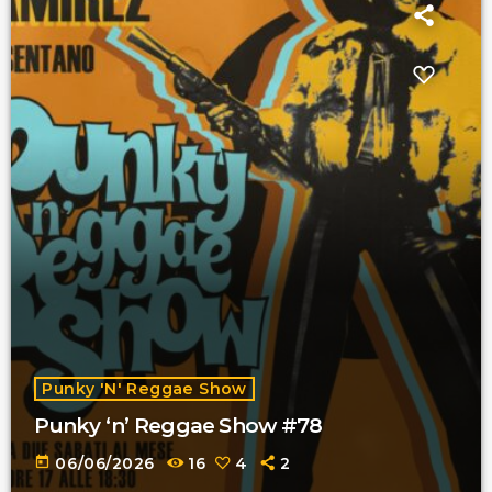
Punky 'n' Reggae Show
Punky ‘n’ Reggae Show #78
today
06/06/2026
16
4
2