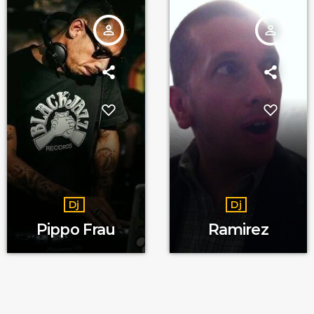
person_outline
person_outline
Dj
Dj
Pippo Frau
Ramirez