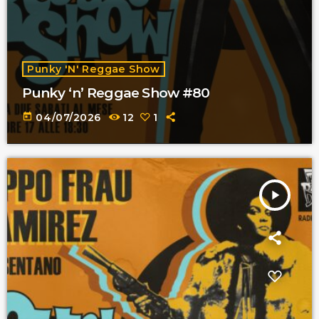
Punky 'n' Reggae Show
Punky ‘n’ Reggae Show #80
today
04/07/2026
12
1
play_arrow