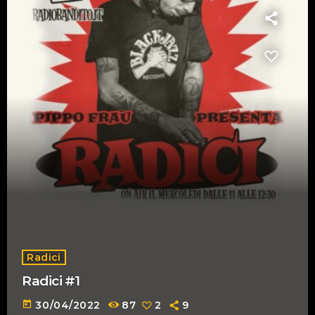
Radici
Radici #1
today
30/04/2022
87
2
9