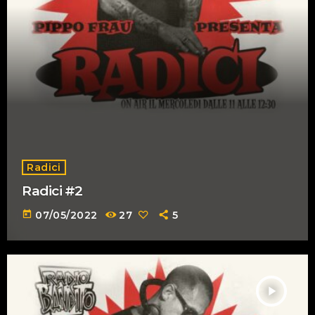
Radici
Radici #2
today
07/05/2022
27
5
play_arrow