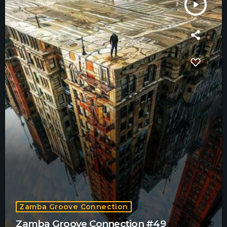
play_arrow
Zamba Groove Connection
Zamba Groove Connection #49