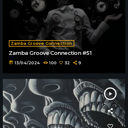
Zamba Groove Connection
Zamba Groove Connection #51
today
13/04/2024
100
32
9
play_arrow