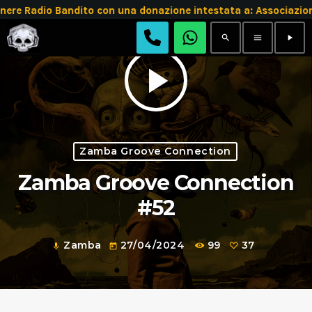
 Radio Bandito con una donazione intestata a: Associazion
search
menu
play_arrow
play_arrow
Zamba Groove Connection
Zamba Groove Connection
#52
Zamba
27/04/2024
99
37
mic
today