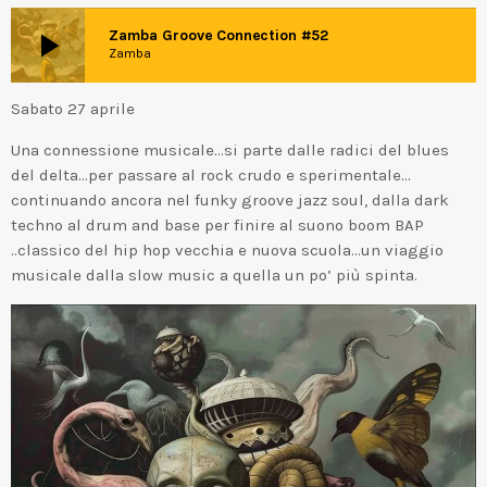
play_arrow
Zamba Groove Connection #52
Zamba
Sabato 27 aprile
Una connessione musicale…si parte dalle radici del blues
del delta…per passare al rock crudo e sperimentale…
continuando ancora nel funky groove jazz soul, dalla dark
techno al drum and base per finire al suono boom BAP
..classico del hip hop vecchia e nuova scuola…un viaggio
musicale dalla slow music a quella un po’ più spinta.