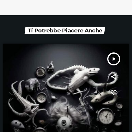
Ti Potrebbe Piacere Anche
play_arrow