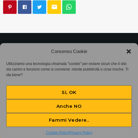
email
©2025
Associazione Bandito • CF 97882400019 •
Consenso Cookie
Privacy Policy
•
Cookie Policy (UE)
• Protocollo
Utilizziamo una tecnologia chiamata "cookie" per essere sicuri che il sito
sia carino e funzioni come si conviene: niente pubblicità o cose losche. Ti
SIAE 7425
sta bene?
Si, OK
Anche NO
Fammi Vedere..
Soffici sapori
play_arrow
keyboard_arrow_right
Cookie Policy
Privacy Policy
Africa Unite