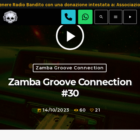
re Radio Bandito con una donazione intestata a: Associazi
search
menu
play_arrow
play_arrow
Zamba Groove Connection
Zamba Groove Connection
#30
14/10/2023
60
21
today