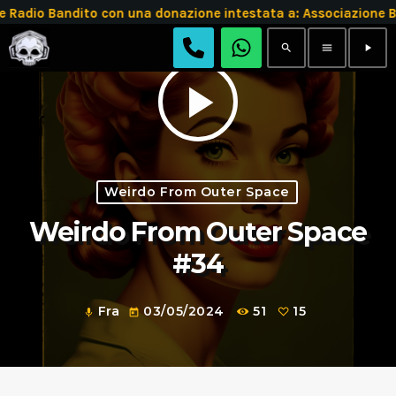
adio Bandito con una donazione intestata a: Associazione 
search
menu
play_arrow
play_arrow
Weirdo From Outer Space
Weirdo From Outer Space
#34
Fra
03/05/2024
51
15
mic
today