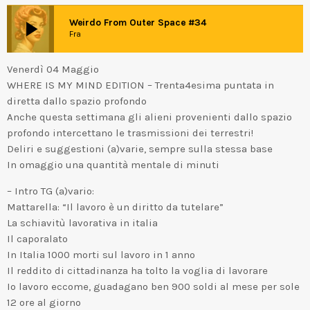
play_arrow
Weirdo From Outer Space #34
Fra
Venerdì 04 Maggio
WHERE IS MY MIND EDITION – Trenta4esima puntata in
diretta dallo spazio profondo
Anche questa settimana gli alieni provenienti dallo spazio
profondo intercettano le trasmissioni dei terrestri!
Deliri e suggestioni (a)varie, sempre sulla stessa base
In omaggio una quantità mentale di minuti
– Intro TG (a)vario:
Mattarella: “Il lavoro è un diritto da tutelare”
La schiavitù lavorativa in italia
Il caporalato
In Italia 1000 morti sul lavoro in 1 anno
Il reddito di cittadinanza ha tolto la voglia di lavorare
Io lavoro eccome, guadagano ben 900 soldi al mese per sole
12 ore al giorno