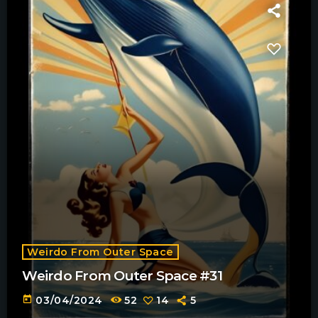
Weirdo From Outer Space
Weirdo From Outer Space #31
today
03/04/2024
52
14
5