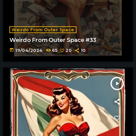
Weirdo From Outer Space
Weirdo From Outer Space #33
today
19/04/2024
65
20
10
play_arrow