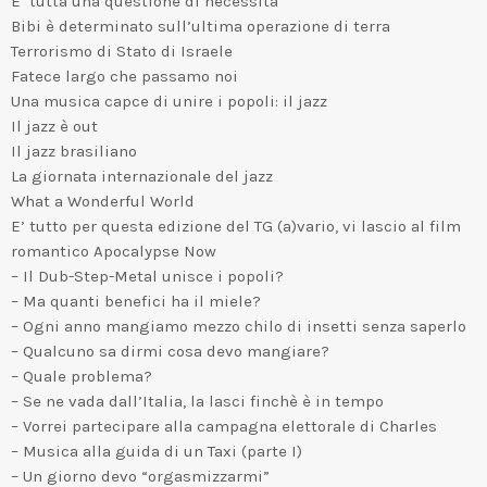
E’ tutta una questione di necessità
Bibi è determinato sull’ultima operazione di terra
Terrorismo di Stato di Israele
Fatece largo che passamo noi
Una musica capce di unire i popoli: il jazz
Il jazz è out
Il jazz brasiliano
La giornata internazionale del jazz
What a Wonderful World
E’ tutto per questa edizione del TG (a)vario, vi lascio al film
romantico Apocalypse Now
– Il Dub-Step-Metal unisce i popoli?
– Ma quanti benefici ha il miele?
– Ogni anno mangiamo mezzo chilo di insetti senza saperlo
– Qualcuno sa dirmi cosa devo mangiare?
– Quale problema?
– Se ne vada dall’Italia, la lasci finchè è in tempo
– Vorrei partecipare alla campagna elettorale di Charles
– Musica alla guida di un Taxi (parte I)
– Un giorno devo “orgasmizzarmi”