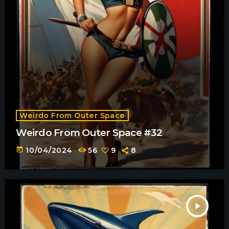
Weirdo From Outer Space
Weirdo From Outer Space #32
today
10/04/2024
56
9
8
play_arrow