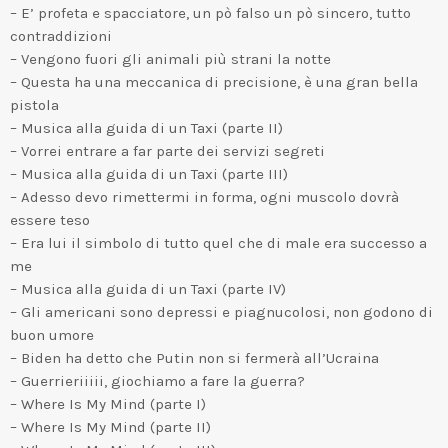
– E’ profeta e spacciatore, un pò falso un pò sincero, tutto
contraddizioni
– Vengono fuori gli animali più strani la notte
– Questa ha una meccanica di precisione, è una gran bella
pistola
– Musica alla guida di un Taxi (parte II)
– Vorrei entrare a far parte dei servizi segreti
– Musica alla guida di un Taxi (parte III)
– Adesso devo rimettermi in forma, ogni muscolo dovrà
essere teso
– Era lui il simbolo di tutto quel che di male era successo a
me
– Musica alla guida di un Taxi (parte IV)
– Gli americani sono depressi e piagnucolosi, non godono di
buon umore
– Biden ha detto che Putin non si fermerà all’Ucraina
– Guerrieriiiii, giochiamo a fare la guerra?
– Where Is My Mind (parte I)
– Where Is My Mind (parte II)