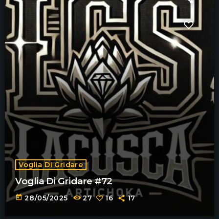
Voglia Di Gridare
Voglia Di Gridare #72
today
28/05/2025
27
16
17