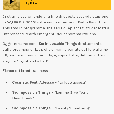
play_arrow
Fly E Reenzo
Ci stiamo avvicinando alla fine di questa seconda stagione
di
Voglia Di Gridare
sulle non-frequenze di Radio Bandito e
abbiamo in programma una serie di episodi tutti dedicati a
interessanti realtà emergenti del panorama italiano.
Oggi iniziamo con i
Six Impossible Things
direttamente
dalla provincia di Lodi, che ci hanno parlato del loro ultimo
EP, uscito un paio di anni fa, e, soprattutto, del loro ultimo
singolo “Eight and a half”.
Elenco dei brani trasmessi
Cosmetic Feat. Adessso
– “La luce accesa”
Six Impossible Things
– “Lemme Give You a
Heartbreak”
Six Impossible Things
– “Twenty Something”