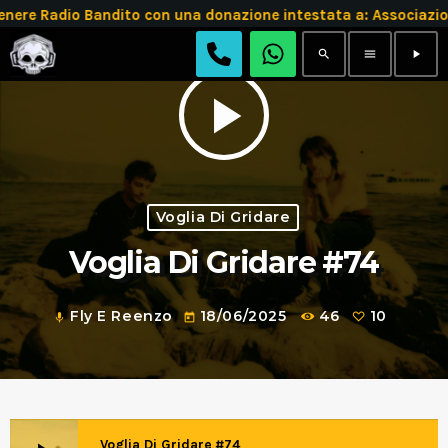
e Radio Bandito con una donazione intestata a: Associazio
search
menu
play_arrow
play_arrow
Voglia Di Gridare
Voglia Di Gridare #74
Fly E Reenzo
18/06/2025
46
10
mic
today
Voglia Di Gridare #74