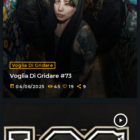
Voglia Di Gridare
Voglia Di Gridare #73
today
04/06/2025
45
19
9
play_arrow