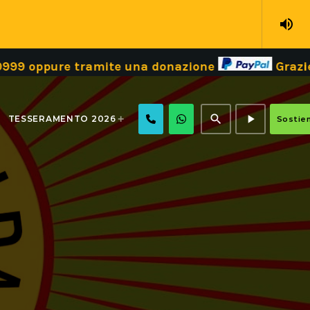
volume_up
tramite una donazione
Grazie!
Dona il t
search
play_arrow
TESSERAMENTO 2026
Sostien