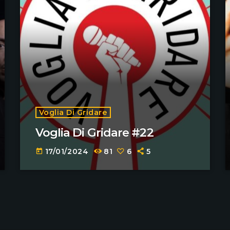
Voglia Di Gridare
Voglia Di Gridare #22
17/01/2024
81
6
5
today