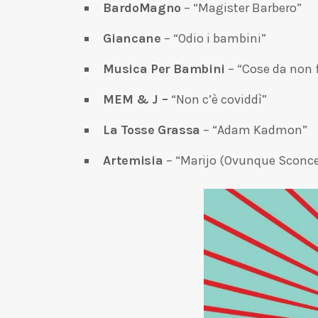
BardoMagno
– “Magister Barbero”
Giancane
– “Odio i bambini”
Musica Per Bambini
– “Cose da non f
MEM & J –
“Non c’è coviddì”
La Tosse Grassa
– “Adam Kadmon”
Artemisia
– “Marijo (Ovunque Sconce