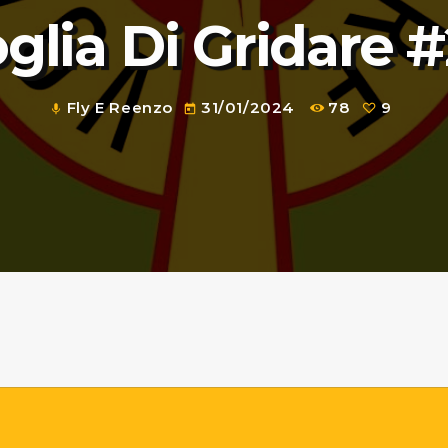
glia Di Gridare 
Fly E Reenzo
31/01/2024
78
9
mic
today