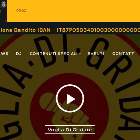
00:00
ito IBAN – IT87P0503401003000000000999 oppure 
EWS
DJ
CONTENUTI SPECIALI
EVENTI
CONTATTI
play_arrow
Voglia Di Gridare