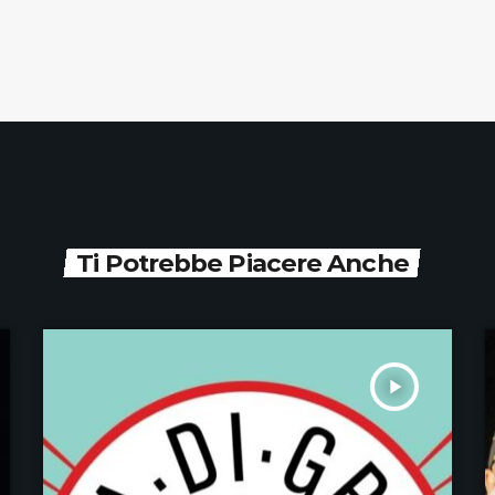
Ti Potrebbe Piacere Anche
play_arrow