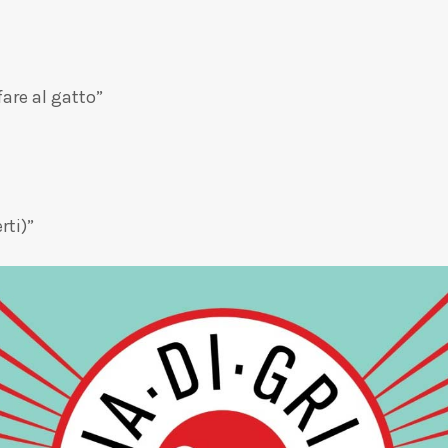
are al gatto”
rti)”