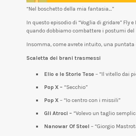
“Nel boschetto della mia fantasia…”
In questo episodio di “Voglia di gridare” Fl
quando dobbiamo combattere i postumi del la
Insomma, come avrete intuito, una puntata 
Scaletta dei brani trasmessi
Elio e le Storie Tese
– “Il vitello dai p
Pop X –
“Secchio”
Pop X
– “Io centro con i missili”
Gli Atroci –
“Volevo un taglio semplic
Nanowar Of Steel
– “Giorgio Mastrot