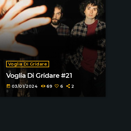
Voglia Di Gridare
Voglia Di Gridare #21
03/01/2024
69
6
2
today