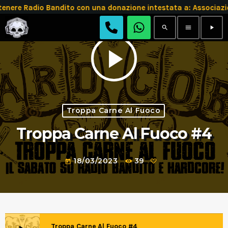
tenere Radio Bandito con una donazione intestata a: Assoc
search
menu
play_arrow
play_arrow
Troppa Carne Al Fuoco
Troppa Carne Al Fuoco #4
18/03/2023
39
today
Troppa Carne Al Fuoco #4