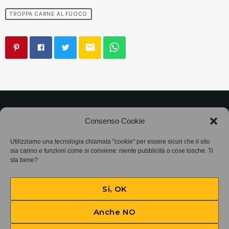
TROPPA CARNE AL FUOCO
email
©2025
Associazione Bandito • CF 97882400019 •
Consenso Cookie
Privacy Policy
•
Cookie Policy (UE)
• Protocollo
Utilizziamo una tecnologia chiamata "cookie" per essere sicuri che il sito
sia carino e funzioni come si conviene: niente pubblicità o cose losche. Ti
SIAE 7425
sta bene?
Si, OK
Anche NO