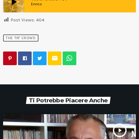
play_arrow
Enrico
Post Views:
404
THE "IN" CROWD
email
Ti Potrebbe Piacere Anche
play_arrow