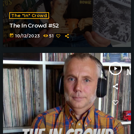
The "In" Crowd
The In Crowd #52
today
10/12/2023
51
play_arrow