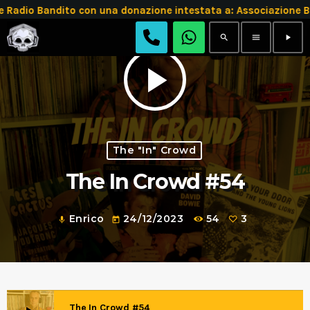
adio Bandito con una donazione intestata a: Associazione 
search
menu
play_arrow
play_arrow
The "In" Crowd
The In Crowd #54
Enrico
24/12/2023
54
3
mic
today
The In Crowd #54