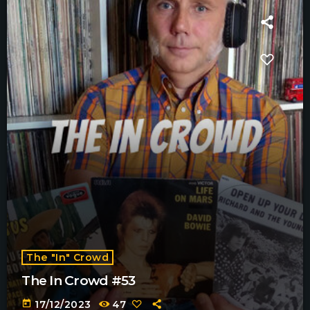
The "In" Crowd
The In Crowd #53
today
17/12/2023
47