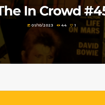
The In Crowd #4
01/10/2023
44
1
today