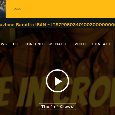
00:00
 Bandito IBAN – IT87P0503401003000000000999 opp
EWS
DJ
CONTENUTI SPECIALI
EVENTI
CONTATTI
play_arrow
The "In" Crowd