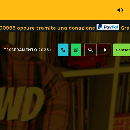
volume_up
ure tramite una donazione
Grazie!
Dona
search
play_arrow
TESSERAMENTO 2026
Sostien