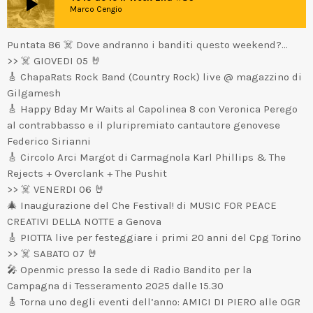
play_arrow
Marco Cengio
Puntata 86 ☠️ Dove andranno i banditi questo weekend?…
>> ☠️ GIOVEDI 05 🤘
🎸 ChapaRats Rock Band (Country Rock) live @ magazzino di
Gilgamesh
🎸 Happy Bday Mr Waits al Capolinea 8 con Veronica Perego
al contrabbasso e il pluripremiato cantautore genovese
Federico Sirianni
🎸 Circolo Arci Margot di Carmagnola Karl Phillips & The
Rejects + Overclank + The Pushit
>> ☠️ VENERDI 06 🤘
🎄 Inaugurazione del Che Festival! di MUSIC FOR PEACE
CREATIVI DELLA NOTTE a Genova
🎸 PIOTTA live per festeggiare i primi 20 anni del Cpg Torino
>> ☠️ SABATO 07 🤘
🎤 Openmic presso la sede di Radio Bandito per la
Campagna di Tesseramento 2025 dalle 15.30
🎸 Torna uno degli eventi dell’anno: AMICI DI PIERO alle OGR