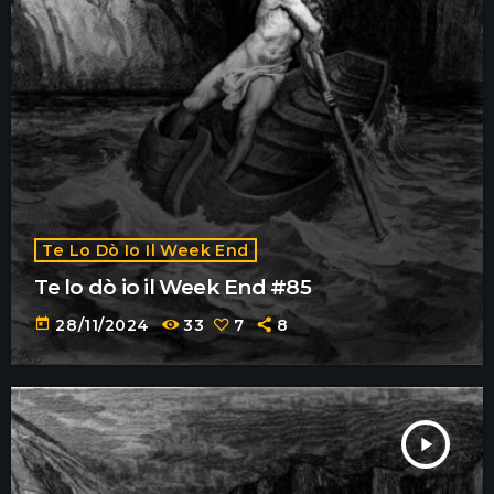
Te Lo Dò Io Il Week End
Te lo dò io il Week End #85
today
28/11/2024
33
7
8
play_arrow