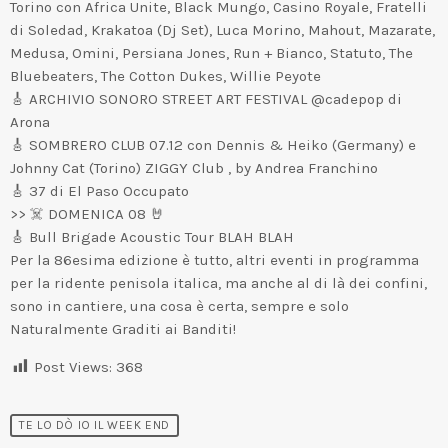
Torino con Africa Unite, Black Mungo, Casino Royale, Fratelli
di Soledad, Krakatoa (Dj Set), Luca Morino, Mahout, Mazarate,
Medusa, Omini, Persiana Jones, Run + Bianco, Statuto, The
Bluebeaters, The Cotton Dukes, Willie Peyote
🎸 ARCHIVIO SONORO STREET ART FESTIVAL @cadepop di
Arona
🎸 SOMBRERO CLUB 07.12 con Dennis & Heiko (Germany) e
Johnny Cat (Torino) ZIGGY Club , by Andrea Franchino
🎸 37 di El Paso Occupato
>> ☠️ DOMENICA 08 🤘
🎸 Bull Brigade Acoustic Tour BLAH BLAH
Per la 86esima edizione è tutto, altri eventi in programma
per la ridente penisola italica, ma anche al di là dei confini,
sono in cantiere, una cosa è certa, sempre e solo
Naturalmente Graditi ai Banditi!
Post Views:
368
TE LO DÒ IO IL WEEK END