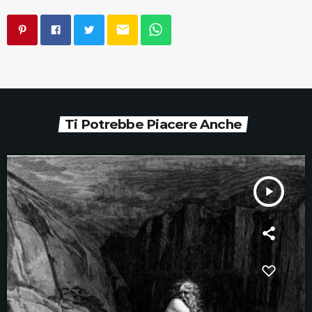
email
Ti Potrebbe Piacere Anche
play_arrow