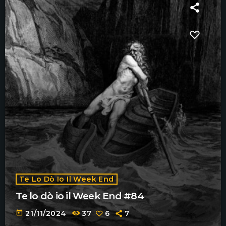
Te Lo Dò Io Il Week End
Te lo dò io il Week End #84
today
21/11/2024
37
6
7