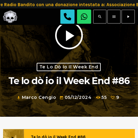
Radio Bandito con una donazione intestata a: Associazione
search
menu
play_arrow
play_arrow
Te Lo Dò Io Il Week End
Te lo dò io il Week End #86
Marco Cengio
05/12/2024
55
9
mic
today
Te lo dò io il Week End #86