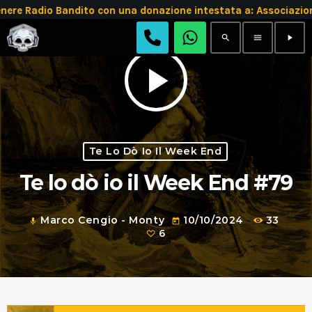
e Radio Bandito con una donazione intestata a: Associazion
search
menu
play_arrow
play_arrow
Te Lo Dò Io Il Week End
Te lo dò io il Week End #79
Marco Cengio - Monty
10/10/2024
33
mic
today
6