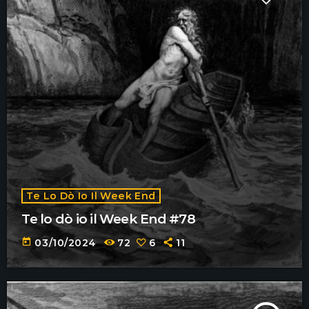
Te Lo Dò Io Il Week End
Te lo dò io il Week End #78
today
03/10/2024
72
6
11