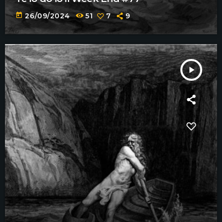
today
26/09/2024
51
7
9
play_arrow