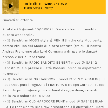
play_arrow
Te lo dò io il Week End #79
Marco Cengio - Monty
Giovedì 10 ottobre
Puntata 79 giovedì 10/10/2024: Dove andranno i banditi
questo weekend?…
>> ☠️ Banditi in MODS style 🎸 VEN 11 |In the city Mod party,
serata vinilica dei Mods di piazza Statuto (tra cui il nostro
Andrea Franchino aka Lord Cumiana a dirigere le danze)
presso Vineria Rabezzana
>> ☠️ Banditi in RADIO BANDITO BENEFIT mood 🤝 SAB 12
Bandito Music presso il Caffè Rossini Torino: vi aspettiamo
numerosi!
>> ☠️ Banditi in PUNK HARDCORE mood 🤘 VEN 11 e SAB 12 | El
Paso Occupato i ragazzi di FRATTURA e Troppa Carne Al Fuoco
Records propongono giovani band da ogni dove, venerdì
dalle 20 e sabato dalle 17.00
>> ☠️ Banditi in OLD HARDCORE PUNK mood 🎉 SAB 12 | BLAH
BLAH e Last One to Die Crew presentano gli australiani Hard-