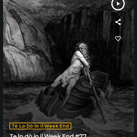
play_arrow
Te Lo Dò Io Il Week End
Te lo dò io il Week End #77