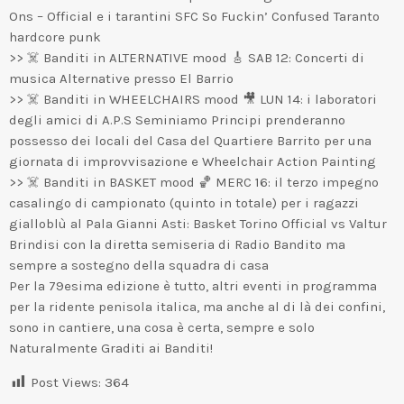
Ons – Official e i tarantini SFC So Fuckin’ Confused Taranto
hardcore punk
>> ☠️ Banditi in ALTERNATIVE mood 🎸 SAB 12: Concerti di
musica Alternative presso El Barrio
>> ☠️ Banditi in WHEELCHAIRS mood 🎥 LUN 14: i laboratori
degli amici di A.P.S Seminiamo Principi prenderanno
possesso dei locali del Casa del Quartiere Barrito per una
giornata di improvvisazione e Wheelchair Action Painting
>> ☠️ Banditi in BASKET mood 🏀 MERC 16: il terzo impegno
casalingo di campionato (quinto in totale) per i ragazzi
gialloblù al Pala Gianni Asti: Basket Torino Official vs Valtur
Brindisi con la diretta semiseria di Radio Bandito ma
sempre a sostegno della squadra di casa
Per la 79esima edizione è tutto, altri eventi in programma
per la ridente penisola italica, ma anche al di là dei confini,
sono in cantiere, una cosa è certa, sempre e solo
Naturalmente Graditi ai Banditi!
Post Views:
364