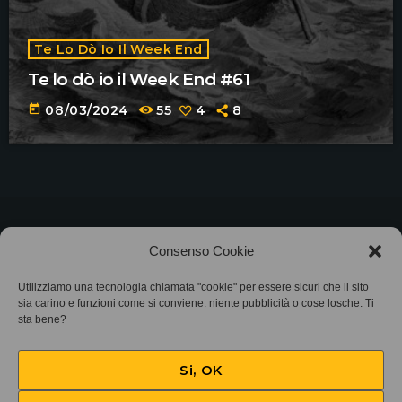
Te Lo Dò Io Il Week End
Te lo dò io il Week End #61
today
08/03/2024
55
4
8
©2025
Associazione Bandito • CF 97882400019 •
Consenso Cookie
Privacy Policy
•
Cookie Policy (UE)
• Protocollo
Utilizziamo una tecnologia chiamata "cookie" per essere sicuri che il sito
sia carino e funzioni come si conviene: niente pubblicità o cose losche. Ti
sta bene?
SIAE 7425
Si, OK