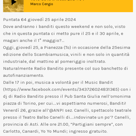
play_arrow
Marco Cengio
Puntata 64 giovedì 25 aprile 2024
Dove andranno i banditi questo weekend e non solo, visto
che in questa puntata ci metto pure il 25 e il 30 aprile, e
magari anche il 1° maggio?…
Oggi, giovedì 25, a Pianezza (To) in occasione della 25esima
edizione dello Scambiamusica, vinili e non solo in quantità
industriale, dal mattino al pomeriggio inoltrato.
Naturalmente Radio Bandito presente col suo banchetto di
autofinanziamento.
Dalle 17 in poi, musica a volontà per il Music Bandit
(https://www.facebook.com/events/343726024831365) con i
dj di Radio Bandito presso il Pub Santa Giulia nell’omonima
piazza di Torino, per cui….vi aspettiamo numerosi, Banditi!
Venerdì 26, grazie all’@ANPI sez. Canelli, spettacolo teatrale
presso il Teatro Balbo Canelli di….indovinate un po’? Canelli,
provincia di Asti. Alle ore 21.00, “Partigiani sempre”, con
Carlotto, Canardi, Yo Yo Mundi; ingresso gratuito.