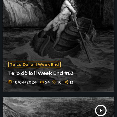
Te Lo Dò Io Il Week End
Te lo dò io il Week End #63
today
18/04/2024
54
10
13
play_arrow