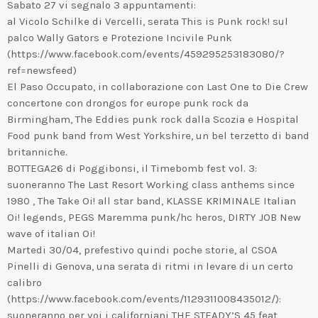
Sabato 27 vi segnalo 3 appuntamenti:
al Vicolo Schilke di Vercelli, serata This is Punk rock! sul
palco Wally Gators e Protezione Incivile Punk
(https://www.facebook.com/events/459295253183080/?
ref=newsfeed)
El Paso Occupato, in collaborazione con Last One to Die Crew
concertone con drongos for europe punk rock da
Birmingham, The Eddies punk rock dalla Scozia e Hospital
Food punk band from West Yorkshire, un bel terzetto di band
britanniche.
BOTTEGA26 di Poggibonsi, il Timebomb fest vol. 3:
suoneranno The Last Resort Working class anthems since
1980 , The Take Oi! all star band, KLASSE KRIMINALE Italian
Oi! legends, PEGS Maremma punk/hc heros, DIRTY JOB New
wave of italian Oi!
Martedi 30/04, prefestivo quindi poche storie, al CSOA
Pinelli di Genova, una serata di ritmi in levare di un certo
calibro
(https://www.facebook.com/events/1129311008435012/):
suoneranno per voi i californiani THE STEADY’S 45 feat