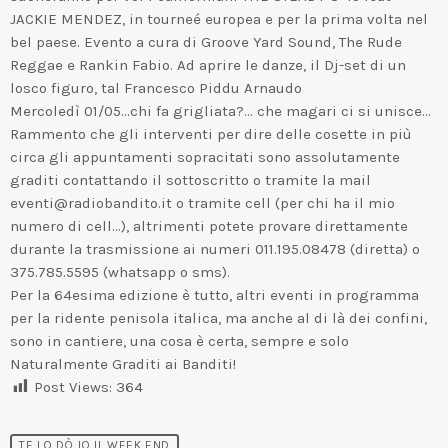
JACKIE MENDEZ, in tourneé europea e per la prima volta nel
bel paese. Evento a cura di Groove Yard Sound, The Rude
Reggae e Rankin Fabio. Ad aprire le danze, il Dj-set di un
losco figuro, tal Francesco Piddu Arnaudo
Mercoledì 01/05…chi fa grigliata?… che magari ci si unisce…
Rammento che gli interventi per dire delle cosette in più
circa gli appuntamenti sopracitati sono assolutamente
graditi contattando il sottoscritto o tramite la mail
eventi@radiobandito.it o tramite cell (per chi ha il mio
numero di cell…), altrimenti potete provare direttamente
durante la trasmissione ai numeri 011.195.08478 (diretta) o
375.785.5595 (whatsapp o sms).
Per la 64esima edizione è tutto, altri eventi in programma
per la ridente penisola italica, ma anche al di là dei confini,
sono in cantiere, una cosa è certa, sempre e solo
Naturalmente Graditi ai Banditi!
Post Views:
364
TE LO DÒ IO IL WEEK END