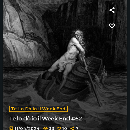
Te Lo Dò Io Il Week End
Te lo dò io il Week End #62
today
11/04/2024
33
10
7