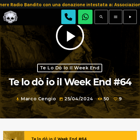
 Radio Bandito con una donazione intestata a: Associazione
search
menu
play_arrow
play_arrow
Te Lo Dò Io Il Week End
Te lo dò io il Week End #64
Marco Cengio
25/04/2024
50
9
mic
today
Te lo dò io il Week End #64