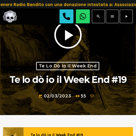
enere Radio Bandito con una donazione intestata a: Associ
search
menu
play_arrow
play_arrow
Te Lo Dò Io Il Week End
Te lo dò io il Week End #19
02/03/2023
55
today
Te lo dò io il Week End #19