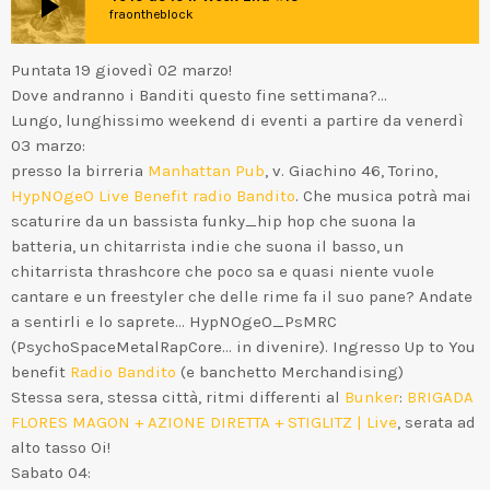
play_arrow
fraontheblock
Puntata 19 giovedì 02 marzo!
Dove andranno i Banditi questo fine settimana?…
Lungo, lunghissimo weekend di eventi a partire da venerdì
03 marzo:
presso la birreria
Manhattan Pub
, v. Giachino 46, Torino,
HypNOgeO Live Benefit radio Bandito
. Che musica potrà mai
scaturire da un bassista funky_hip hop che suona la
batteria, un chitarrista indie che suona il basso, un
chitarrista thrashcore che poco sa e quasi niente vuole
cantare e un freestyler che delle rime fa il suo pane? Andate
a sentirli e lo saprete… HypNOgeO_PsMRC
(PsychoSpaceMetalRapCore… in divenire). Ingresso Up to You
benefit
Radio Bandito
(e banchetto Merchandising)
Stessa sera, stessa città, ritmi differenti al
Bunker
:
BRIGADA
FLORES MAGON + AZIONE DIRETTA + STIGLITZ | Live
, serata ad
alto tasso Oi!
Sabato 04: