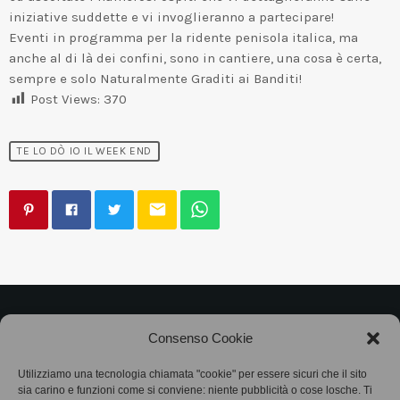
iniziative suddette e vi invoglieranno a partecipare!
Eventi in programma per la ridente penisola italica, ma
anche al di là dei confini, sono in cantiere, una cosa è certa,
sempre e solo Naturalmente Graditi ai Banditi!​
Post Views:
370
TE LO DÒ IO IL WEEK END
email
©2025
Associazione Bandito • CF 97882400019 •
Consenso Cookie
Privacy Policy
•
Cookie Policy (UE)
• Protocollo
Utilizziamo una tecnologia chiamata "cookie" per essere sicuri che il sito
sia carino e funzioni come si conviene: niente pubblicità o cose losche. Ti