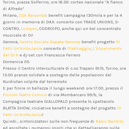
Torino, piazza Solferino, ore 16.30: corteo nazionale “A fianco
di Alfredo”
Milano,
CSA Baraonda
: benefit campagna 130mila e per la 4
giorni in memoria di DAX: concerto con TRADE UNIONS, S-
CONTRO,
Lumpen
, CODROIPO, anche qui un bel concentrato
musicale di Oi!
Genova,
Centro Sociale Zapata Genova
: benefit progetto
OI
Fatti Un’Ambulanza
concerto di
Plakkaggio
,
L’Esperimento
del Dr.K
e dj-set con Francesca Ferrero
Domenica 05:
Presso il Centro Interculturale di c.so Trapani 91/b, Torino, ore
13.00 pranzo solidale a sostegno delle popolazioni del
Kurdistan colpite dal terremoto
E per finire in bellezza il lungo weekend: ore 17.00, presso il
Piccolo Teatro Comico
di via Mombarcaro 99/b, la
Compagnia teatrale GIALLOPALO presenta lo spettacolo
BLATTA SHOW, iniziativa benefit a sostegno del progetto
OI
Fatti Un’Ambulanza
!
Quindi….sintonizzatevi sulle non frequenze di
Radio Bandito
ed ascoltate i numerosi ospiti che vi dettaglieranno sulle