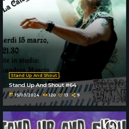
Stand Up And Shout
Stand Up And Shout #64
today
15/03/2024
120
13
9
play_arrow