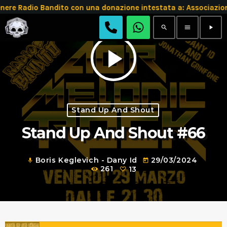
Radio Bandito con una donazione intestata a: Associazione
search
menu
play_arrow
play_arrow
Stand Up And Shout
Stand Up And Shout #66
Boris Keglevich - Dany Id
29/03/2024
mic
today
261
13