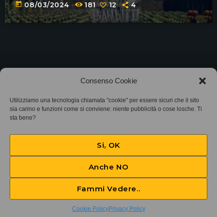
today
08/03/2024
181
12
4
©2025
Associazione Bandito • CF 97882400019 •
Consenso Cookie
Privacy Policy
•
Cookie Policy (UE)
• Protocollo
Utilizziamo una tecnologia chiamata "cookie" per essere sicuri che il sito
sia carino e funzioni come si conviene: niente pubblicità o cose losche. Ti
SIAE 7425
sta bene?
Si, OK
Anche NO
Fammi Vedere..
DA STUDIO SMS e WhatsApp 375 78 555 95 TEL 011 785 995
play_arrow
keyboard_arrow_right
Cookie Policy
Privacy Policy