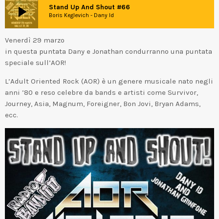
play_arrow
Stand Up And Shout #66
Boris Keglevich - Dany Id
Venerdì 29 marzo
in questa puntata Dany e Jonathan condurranno una puntata
speciale sull’AOR!
L’Adult Oriented Rock (AOR) è un genere musicale nato negli
anni ’80 e reso celebre da bands e artisti come Survivor,
Journey, Asia, Magnum, Foreigner, Bon Jovi, Bryan Adams,
ecc.