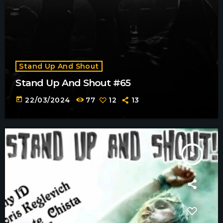
Stand Up And Shout
Stand Up And Shout #65
today
22/03/2024
77
12
13
play_arrow