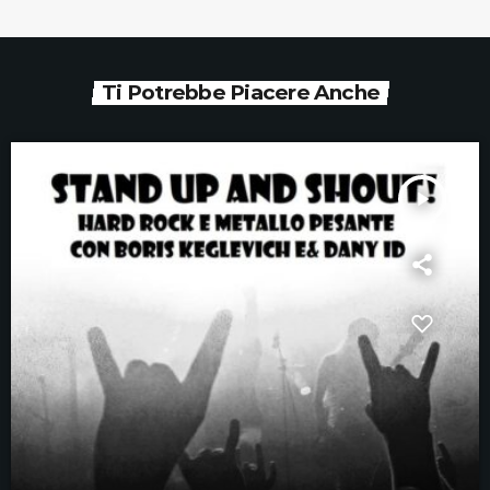
Ti Potrebbe Piacere Anche
play_arrow