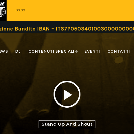
00:00
andito IBAN – IT87P0503401003000000000999 oppur
EWS
DJ
CONTENUTI SPECIALI
EVENTI
CONTATTI
play_arrow
Stand Up And Shout