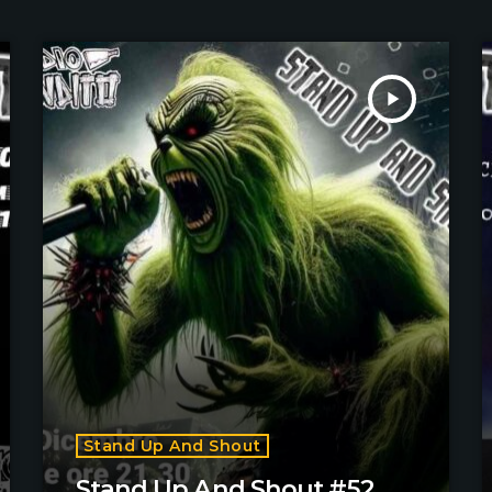
play_arrow
Stand Up And Shout
Stand Up And Shout #52