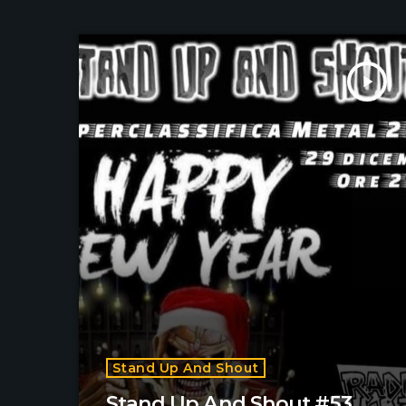
play_arrow
Stand Up And Shout
Stand Up And Shout #53