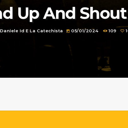
nd Up And Shout
Daniele Id E La Catechista
05/01/2024
109
today