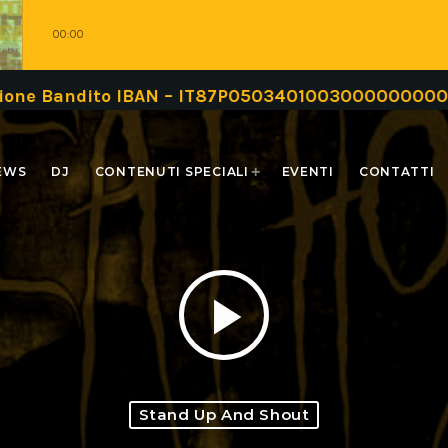
00:00
dito IBAN – IT87P0503401003000000000999 oppure 
EWS
DJ
CONTENUTI SPECIALI
EVENTI
CONTATTI
play_arrow
Stand Up And Shout