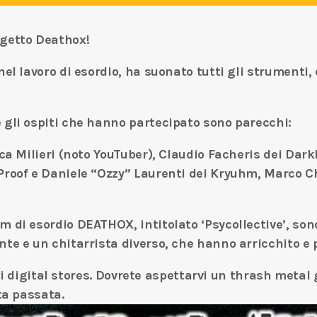
ogetto Deathox!
el lavoro di esordio, ha suonato tutti gli strumenti, 
 gli ospiti che hanno partecipato sono parecchi:
uca Milieri (noto YouTuber), Claudio Facheris dei Dar
Proof e Daniele “Ozzy” Laurenti dei Kryuhm, Marco Ch
 di esordio DEATHOX, intitolato ‘Psycollective’, sono
te e un chitarrista diverso, che hanno arricchito e p
ti i digital stores. Dovrete aspettarvi un thrash metal
ta passata.