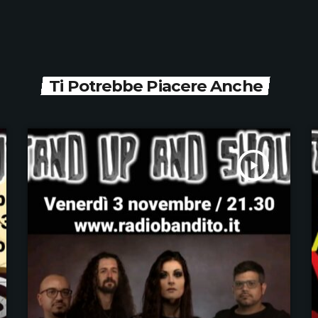
Ti Potrebbe Piacere Anche
play_arrow