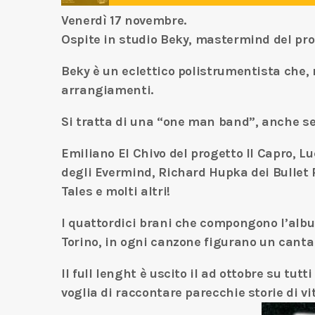
Venerdì 17 novembre.
Ospite in studio Beky, mastermind del pr
Beky è un eclettico polistrumentista che, n
arrangiamenti.
Si tratta di una “one man band”, anche se
Emiliano El Chivo del progetto Il Capro, L
degli Evermind, Richard Hupka dei Bullet 
Tales e molti altri!
I quattordici brani che compongono l’album
Torino, in ogni canzone figurano un cantan
Il full lenght è uscito il ad ottobre su tut
voglia di raccontare parecchie storie di vi