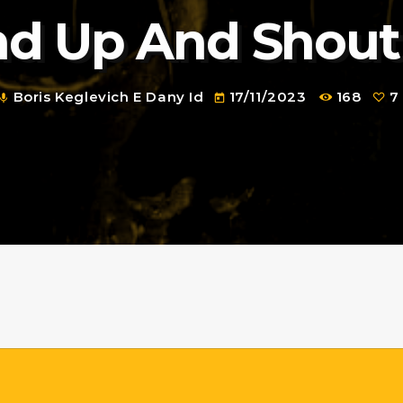
nd Up And Shout
Boris Keglevich E Dany Id
17/11/2023
168
7
mic
today