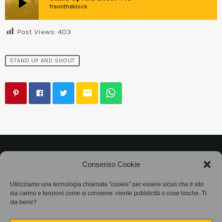
play_arrow
fraontheblock
Post Views:
403
STAND UP AND SHOUT
email
©2025
Associazione Bandito • CF 97882400019 •
Consenso Cookie
Privacy Policy
•
Cookie Policy (UE)
• Protocollo
Utilizziamo una tecnologia chiamata "cookie" per essere sicuri che il sito
sia carino e funzioni come si conviene: niente pubblicità o cose losche. Ti
SIAE 7425
sta bene?