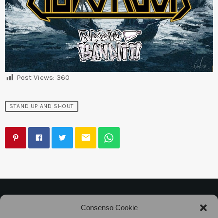
Post Views:
360
STAND UP AND SHOUT
email
©2025
Associazione Bandito • CF 97882400019 •
Consenso Cookie