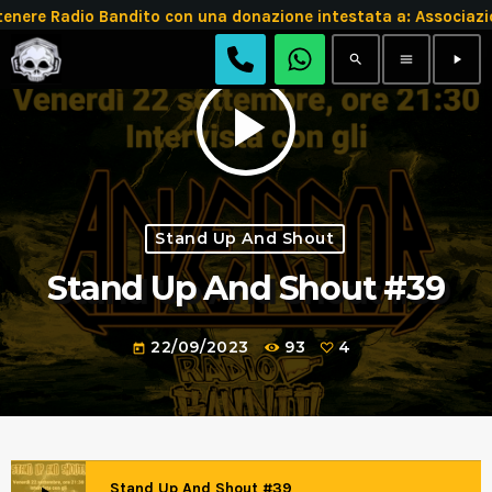
enere Radio Bandito con una donazione intestata a: Associ
search
menu
play_arrow
play_arrow
Stand Up And Shout
Stand Up And Shout #39
22/09/2023
93
4
today
Stand Up And Shout #39