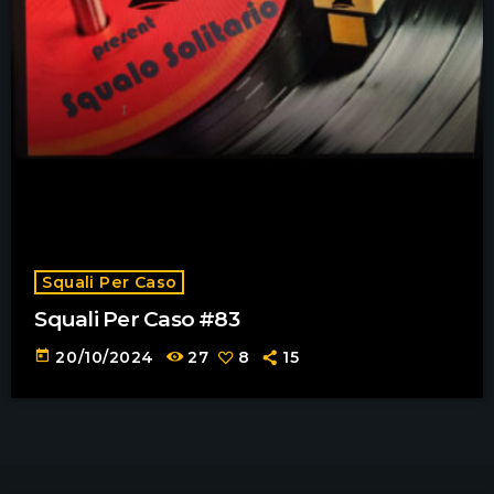
Squali Per Caso
Squali Per Caso #83
today
20/10/2024
27
8
15