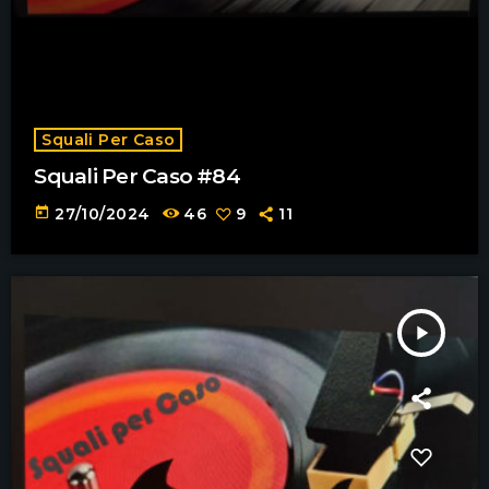
Squali Per Caso
Squali Per Caso #84
today
27/10/2024
46
9
11
play_arrow