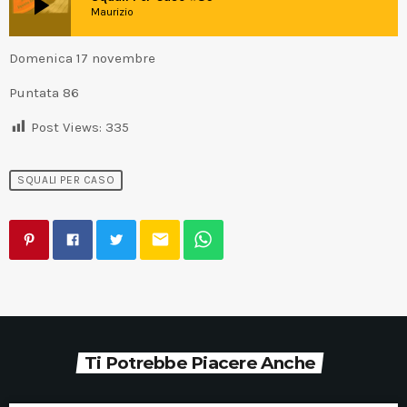
play_arrow
Maurizio
Domenica 17 novembre
Puntata 86
Post Views:
335
SQUALI PER CASO
email
Ti Potrebbe Piacere Anche