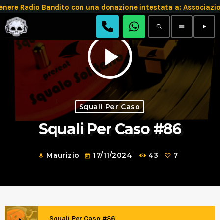
e Radio Bandito con una donazione intestata a: Associazio
search
menu
play_arrow
play_arrow
Squali Per Caso
Squali Per Caso #86
Maurizio
17/11/2024
43
7
mic
today
Squali Per Caso #86