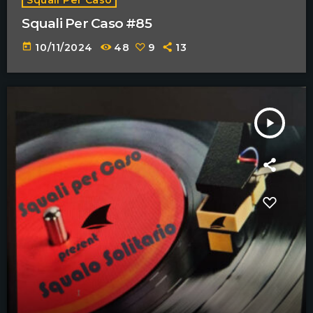
Squali Per Caso #85
today
10/11/2024
48
9
13
play_arrow