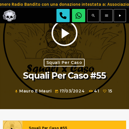
e Radio Bandito con una donazione intestata a: Associazio
search
menu
play_arrow
play_arrow
Squali Per Caso
Squali Per Caso #55
Mauro E Mauri
17/03/2024
41
15
mic
today
Squali Per Caso #55