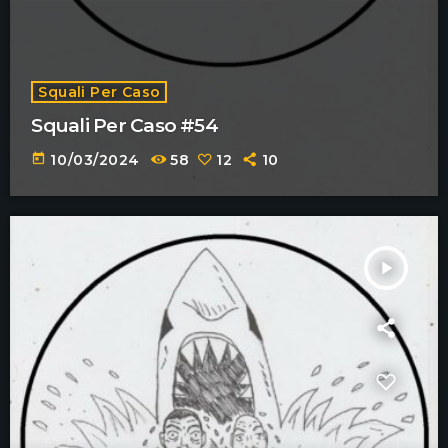
Squali Per Caso
Squali Per Caso #54
today
10/03/2024
58
12
10
play_arrow