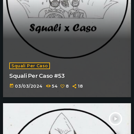
Squali Per Caso
Squali Per Caso #53
today
03/03/2024
54
8
18
play_arrow