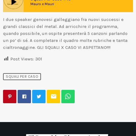
play_arrow
Mauro e Mauri
I due speaker genovesi galleggiano fra nuovi successi e
grandi classici del metal. Ad arricchire il programma,
quando possibile, un ospite presenterà 5 canzoni parlando
un po’ di sé. A completare il quadro molte rubriche e tanta
cialtronaggine. GLI SQUALI X CASO VI ASPETTANO!!!!
Post Views:
301
SQUALI PER CASO
email