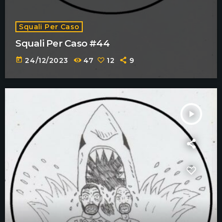
Squali Per Caso
Squali Per Caso #44
today
24/12/2023
47
12
9
play_arrow