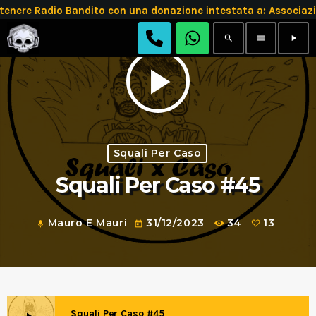
enere Radio Bandito con una donazione intestata a: Associ
search
menu
play_arrow
play_arrow
Squali Per Caso
Squali Per Caso #45
Mauro E Mauri
31/12/2023
34
13
mic
today
Squali Per Caso #45