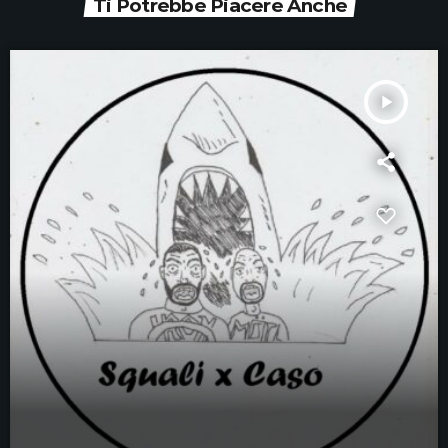
Ti Potrebbe Piacere Anche
play_arrow