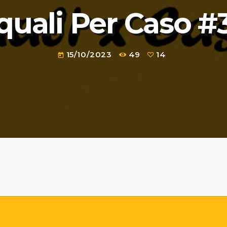
quali Per Caso #
15/10/2023
49
14
today