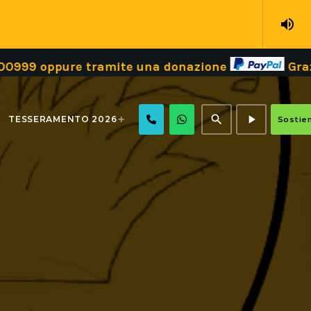
volume_up
99 oppure tramite una donazione
Grazie!
search
play_arrow
TESSERAMENTO 2026
Sostien