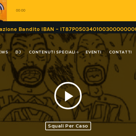
00:00
azione Bandito IBAN – IT87P05034010030000000009
EWS
DJ
CONTENUTI SPECIALI
EVENTI
CONTATTI
play_arrow
Squali Per Caso