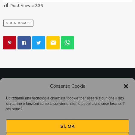
Post Views:
333
SOUNDSCAPE
email
©2025
Associazione Bandito • CF 97882400019 •
Consenso Cookie
Privacy Policy
•
Cookie Policy (UE)
• Protocollo
Utilizziamo una tecnologia chiamata "cookie" per essere sicuri che il sito
sia carino e funzioni come si conviene: niente pubblicità o cose losche. Ti
SIAE 7425
sta bene?
Si, OK