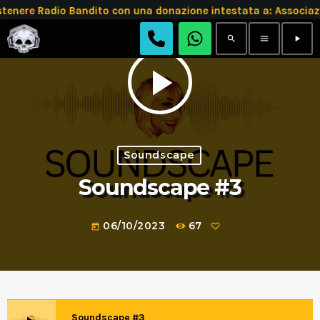
stenere Radio Bandito con una donazione intestata a: Assoc
search
menu
play_arrow
play_arrow
Soundscape
Soundscape #3
06/10/2023
67
today
Soundscape #3