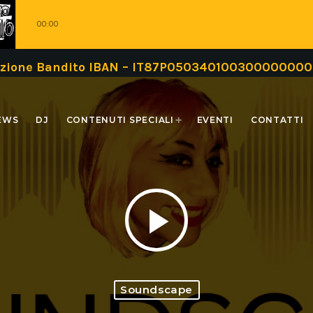
00:00
Bandito IBAN – IT87P0503401003000000000999 opp
EWS
DJ
CONTENUTI SPECIALI
EVENTI
CONTATTI
play_arrow
Soundscape