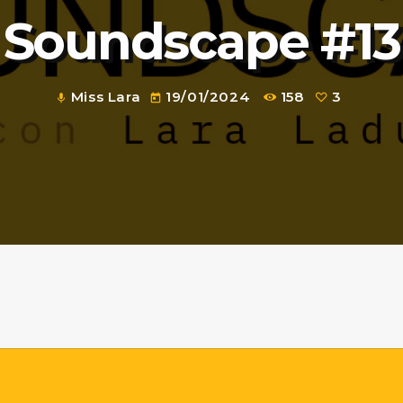
Soundscape #13
Miss Lara
19/01/2024
158
3
mic
today