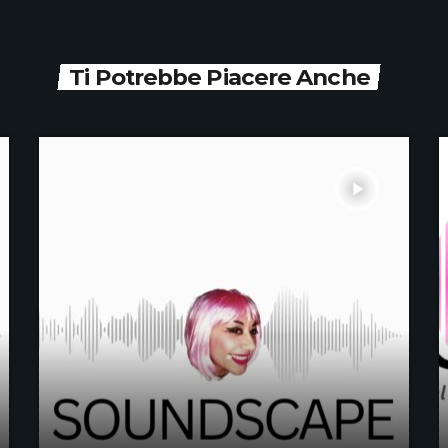
Ti Potrebbe Piacere Anche
play_arrow