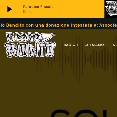
play_arrow
Paradiso Fiscale
Esma
to con una donazione intestata a: Associazione 
play_arrow
Live
RADIO
CHI SIAMO
N